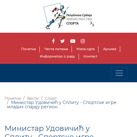
Почетна
Честа питања
Мапа сајта
Архива
Информатор о раду
Контакт
Почетна
Вести
Спорт
Министар Удовичић у Сплиту - Спортске игре
младих спајају регион
Министар Удовичић у
Сплиту - Спортске игре