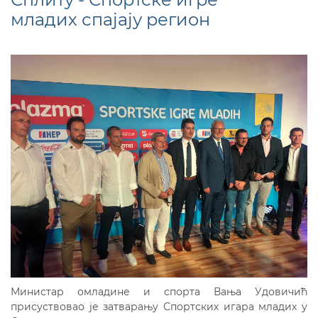
младих спајају регион
Министар омладине и спорта Вања Удовичић
присуствовао је затварању Спортских игара младих у