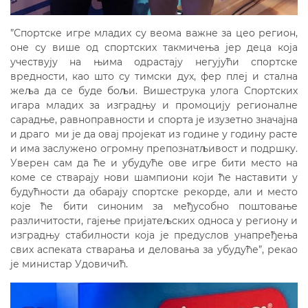
”Спортске игре младих су веома важне за цео регион,
оне су више од спортских такмичења јер деца која
учествују на њима одрастају негујући спортске
вредности, као што су тимски дух, фер плеј и стална
жеља да се буде бољи. Вишеструка улога Спортских
игара младих за изградњу и промоцију регионалне
сарадње, равноправности и спорта је изузетно значајна
и драго ми је да овај пројекат из године у годину расте
и има заслужено огромну препознатљивост и подршку.
Уверен сам да ће и убудуће ове игре бити место на
коме се стварају нови шампиони који ће наставити у
будућности да обарају спортске рекорде, али и место
које ће бити синоним за међусобно поштовање
различитости, гајење пријатељских односа у региону и
изградњу стабилности која је предуслов унапређења
свих аспеката стварања и деловања за убудуће”, рекао
је министар Удовичић.