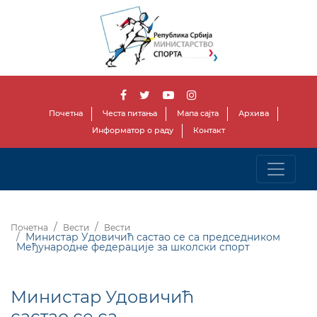
Почетна
Честа питања
Мапа сајта
Архива
Информатор о раду
Контакт
Почетна
Вести
Вести
Министар Удовичић састао се са председником
Међународне федерације за школски спорт
Министар Удовичић
састао се са