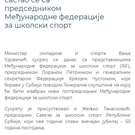
председником
Међународне федерације
за школски спорт
Министар омладине и спорта Вања
Удовичић сусрео се данас са представницима
Међународне федерације за школски спорт (ISF),
председником Лораном Петринком и генералним
секретаром Федерације Хрвојем Чустоњом, који
бораве у Србији поводом Генералне скупштине на којој
ће бити изабран нови потпредседник Међународне
федерације за школски спорт.
Сусрету је присуствовао и Жељко Танасковић,
председник Савеза за школски спорт Републике
Србије, који ове године слави значајан јубилеј – 50
година постојања.