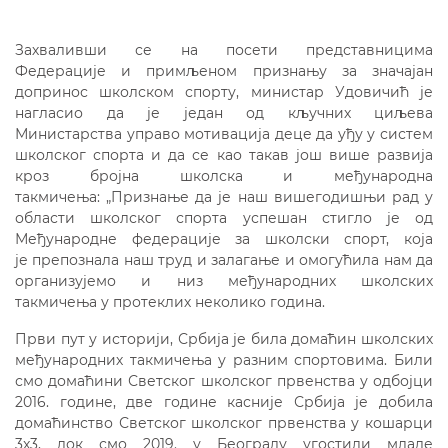
Захваливши се на посети представницима
Федерације и примљеном признању за значајан
допринос школском спорту, министар Удовичић је
нагласио да је један од кључних циљева
Министарства управо мотивација деце да уђу у систем
школског спорта и да се као такав још више развија
кроз бројна школска и међународна
такмичења: „Признање да је наш вишегодишњи рад у
области школског спорта успешан стигло је од
Међународне федерације за школски спорт, која
је препознала наш труд и залагање и омогућила нам да
организујемо и низ међународних школских
такмичења у протеклих неколико година.
Први пут у историји, Србија је била домаћин школских
међународних такмичења у разним спортовима. Били
смо домаћини Светског школског првенства у одбојци
2016. године, две године касније Србија је добила
домаћинство Светског школског првенства у кошарци
3x3, док смо 2019. у Београду угостили младе