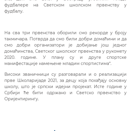
фудбалере на Светском школском првенству у
фудбалу.
На сва три првенства оборили смо рекорде у броју
такмичара. Потврда да смо били добри домаћини и да
смо добри организатори је добијање још једног
домаћинства, Светског школског првенства у рукомету
2020. године. У плану су и друге спортске
манифестације намењене младим спортистима“.
Високи званичници су разговарали и о реализацији
прве Школаријаде 2021, за децу која похађају основну
школу, што је српски идејни пројекат. Исте године у
Србији ће бити одржано и Светско првенство у
Оријентирингу.