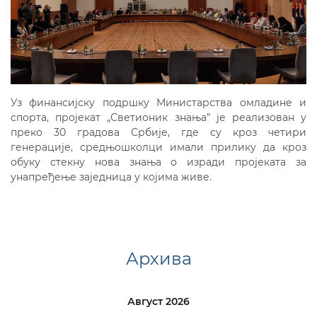
Уз финансијску подршку Министарства омладине и
спорта, пројекат „Светионик знања” је реализован у
преко 30 градова Србије, где су кроз четири
генерације, средњошколци имали прилику да кроз
обуку стекну нова знања о изради пројеката за
унапређење заједница у којима живе.
Архива
Август 2026