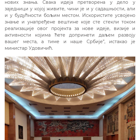
нових знања. Свака идеја претворена у дело у
заједници у којој живите, чини је и у садашњости, али
и у будућности бољим местом. Искористите усвојено
знање и унапређене вештине које сте стекли током
реализације овог пројекта за нове идеје, визије и
активности којима ћете допринети даљем развоју
вашег места, а тиме и наше Србије”, истакао је
министар Удовичић.