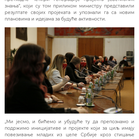
знања”, који су том приликом министру представили
резултате својих пројеката и упознали га са новим
плановима и идејама за будуће активности.
„Ми јесмо, и бићемо и убудуће ту да препознамо и
подржимо иницијативе и пројекте који за циљ имају
повезивање младих из целе Србије кроз стицање