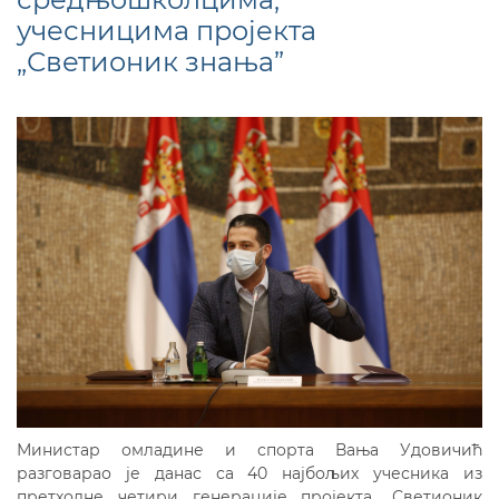
учесницима пројекта
„Светионик знања”
Министар омладине и спорта Вања Удовичић
разговарао је данас са 40 најбољих учесника из
претходне четири генерације пројекта „Светионик