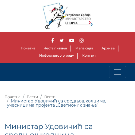
Почетна
Честа питања
Мапа сајта
Архива
Информатор о раду
Контакт
Почетна
Вести
Вести
Министар Удовичић са средњошколцима,
учесницима пројекта „Светионик знања”
Министар Удовичић са
средњошколцима,