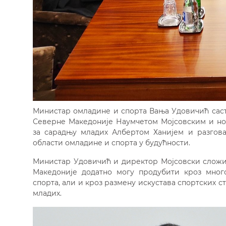
Министар омладине и спорта Вања Удовичић саст
Северне Македоније Наумчетом Мојсовским и но
за сарадњу младих Албертом Ханијем и разгова
области омладине и спорта у будућности.
Министар Удовичић и директор Мојсовски сложил
Македоније додатно могу продубити кроз много
спорта, али и кроз размену искустава спортских
младих.