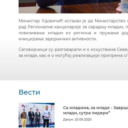
Министар Удовичић истакао је да Министарство 
рад Регионалне канцеларије за сарадњу младих, 
повезивање младих из региона и пружање дод
иницирање заједничких активности.
Саговорници су разговарали и о искуствима Сев
за младе, као и о могућој реализацији припрема с
Вести
Са младима, за младе - Заврш
млади, сутра лидери”
Датум: 25.09.2020