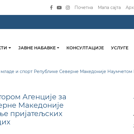
Почетна
Мапа сајта
Арх
КТИ
ЈАВНЕ НАБАВКЕ
КОНСУЛТАЦИЈЕ
УСЛУГЕ
 младе и спорт Републике Северне Македоније Наумчетом М
ором Агенције за
верне Македоније
ње пријатељских
дих