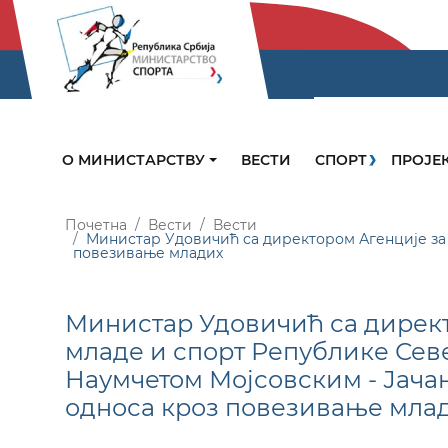
О МИНИСТАРСТВУ
ВЕСТИ
СПОРТ
ПРОЈЕ
Почетна
Вести
Вести
Министар Удовичић са директором Агенције за
повезивање младих
Министар Удовичић са директ
младе и спорт Републике Се
Наумчетом Мојсовским - Јача
односа кроз повезивање мла