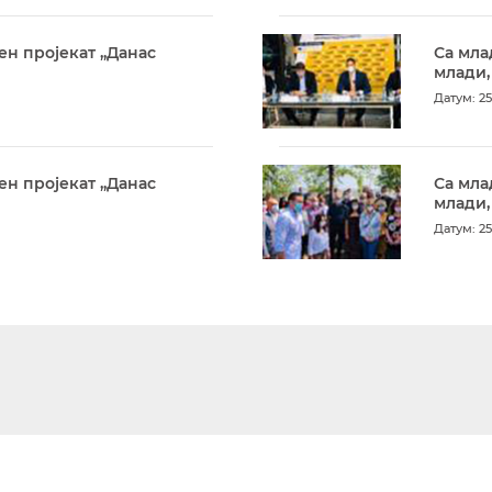
ен пројекат „Данас
Са мла
млади,
Датум: 25
ен пројекат „Данас
Са мла
млади,
Датум: 25