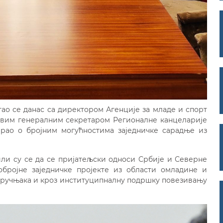
ао се данас са директором Агенције за младе и спорт
вим генералним секретаром Регионалне канцеларије
рао о бројним могућностима заједничке сарадње из
и су се да се пријатељски односи Србије и Северне
бројне заједничке пројекте из области омладине и
 стручњака и кроз институципналну подршку повезивању