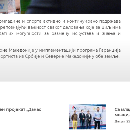
омладине и спорта активно и континуирано подржава
препознајући важност сваког деловања које за циљ има
атних могућности за размену искустава и знања и
ерне Македоније у имплементацији програма Гаранција
портиста из Србије и Северне Македоније у обе земље.
ен пројекат „Данас
Са мла
млади,
Датум: 25