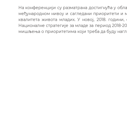
На конференцији су разматрана достигнућа у обл
међународном нивоу и сагледани приоритети и м
квалитета живота младих. У новој, 2018. годин
Националне стратегије за младе за период 2018-2
мишљења о приоритетима који треба да буду нагл