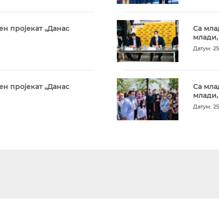
ен пројекат „Данас
Са мла
млади,
Датум: 25
ен пројекат „Данас
Са мла
млади,
Датум: 25