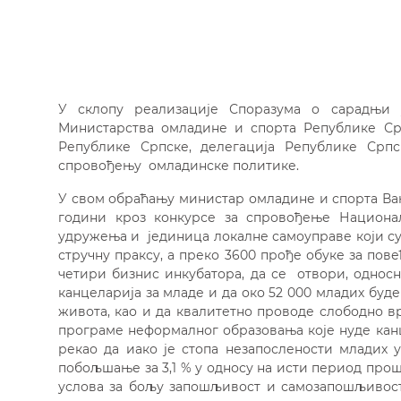
У склопу реализације Споразума о сарадњи 
Министарства омладине и спорта Републике С
Републике Српске, делегација Републике Српс
спровођењу омладинске политике.
У свом обраћању министар омладине и спорта Вањ
години кроз конкурсе за спровођење Национал
удружења и јединица локалне самоуправе који су
стручну праксу, а преко 3600 прође обуке за по
четири бизнис инкубатора, да се отвори, однос
канцеларија за младе и да око 52 000 младих бу
живота, као и да квалитетно проводе слободно в
програме неформалног образовања које нуде кан
рекао да иако је стопа незапослености младих у
побољшање за 3,1 % у односу на исти период прош
услова за бољу запошљивост и самозапошљивост