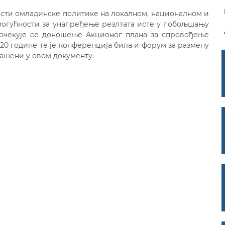
асти омладинске политике на локалном, националном и
огућности за унапређење резлтата исте у побољшању
и, очекује се доношење Акционог плана за спровођење
020 године те је конференција била и форум за размену
ашени у овом документу.