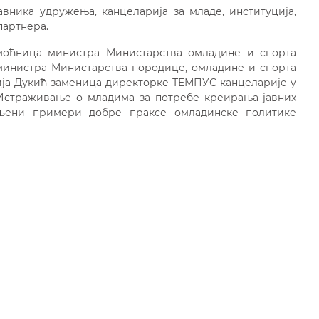
авника удружења, канцеларија за младе, институција,
партнера.
моћница министра Министарства омладине и спорта
инистра Министарства породице, омладине и спорта
ја Дукић заменица директорке ТЕМПУС канцеларије у
„Истраживање о младима за потребе креирањa јавних
вљени примери добре праксе омладинске политике