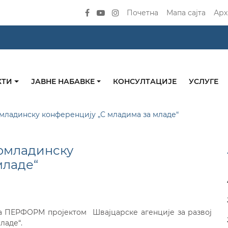
Почетна
Мапа сајта
Арх
КТИ
ЈАВНЕ НАБАВКЕ
КОНСУЛТАЦИЈЕ
УСЛУГЕ
ладинску конференцију „С младима за младе“
омладинску
младе“
а ПЕРФОРМ пројектом Швајцарске агенције за развој
ладе“.