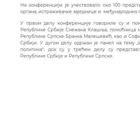
На конференцији је учествовало око 100 предст
органа, истраживачке заједнице и међународних 
У првом делу конференције говориле су и по
Републике Србије Снежана Клашња, помоћница м
Републике Српске Бранка Малешевић, као и Софи
Србији. У дугом делу одржан је панел на тему 
политика“, док су у трећем делу су предста
Републике Србије и Републике Српске.