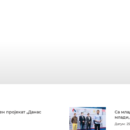
ен пројекат „Данас
Са мла
млади,
Датум: 25