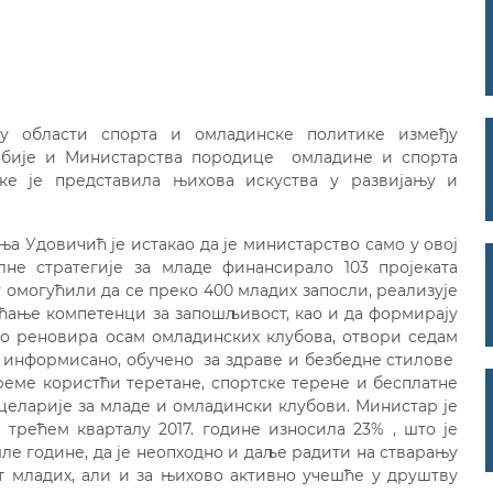
у области спорта и омладинске политике између
рбије и Министарства породице омладине и спорта
ке је представила њихова искуства у развијању и
а Удовичић је истакао да је министарство само у овој
не стратегије за младе финансирало 103 пројеката
 омогућили да се преко 400 младих запосли, реализује
већање компетенци за запошљивост, као и да формирају
но реновира осам омладинских клубова, отвори седам
де информисано, обучено за здраве и безбедне стилове
реме користћи теретане, спортске терене и бесплатне
целарије за младе и омладински клубови. Министар је
 трећем кварталу 2017. године износила 23% , што је
ле године, да је неопходно и даље радити на стварању
 младих, али и за њихово активно учешће у друштву