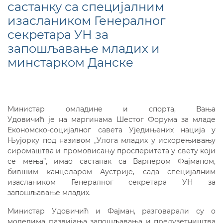
састанку са специјалним
изаслаником Генералног
секретара УН за
запошљавање младих и
минстарком Данске
Министар омладине и спорта, Вања
Удовичић је на маргинама Шестог Форумa за младе
Економско-социјалног савета Уједињених нација у
Њујорку под називом „Улога младих у искорењивању
сиромаштва и промовисању просперитета у свету који
се мења”, имао састанак са Варнером Фајманом,
бившим канцеларом Аустрије, сада специјалним
изаслаником Генералног секретара УН за
запошљавање младих.
Министар Удовичић и Фајман, разговарали су о
моделима развијања запошљавања и предузетништва