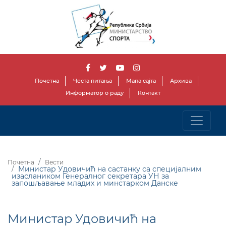
Почетна
Честа питања
Мапа сајта
Архива
Информатор о раду
Контакт
Почетна
Вести
Министар Удовичић на састанку са специјалним
изаслаником Генералног секретара УН за
запошљавање младих и минстарком Данске
Министар Удовичић на