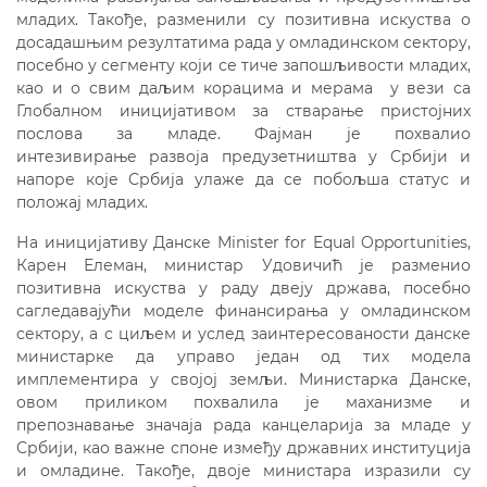
младих. Такође, разменили су позитивна искуства о
досадашњим резултатима рада у омладинском сектору,
посебно у сегменту који се тиче запошљивости младих,
као и о свим даљим корацима и мерама у вези са
Глобалном иницијативом за стварање пристојних
послова за младе. Фајман је похвалио
интезивирање развоја предузетништва у Србији и
напоре које Србија улаже да се побољша статус и
положај младих.
На иницијативу Данске Мinister for Equal Opportunities,
Карен Елеман, министар Удовичић је разменио
позитивна искуства у раду двеју држава, посебно
сагледавајући моделe финансирања у омладинском
сектору, а с циљем и услед заинтересованости данске
министарке да управо један од тих модела
имплементира у својој земљи. Министарка Данске,
овом приликом похвалила је маханизме и
препознавање значаја рада канцеларија за младе у
Србији, као важне споне између државних институција
и омладине. Такође, двоје министара изразили су