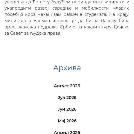
уверења да ће се у будућем периоду интезивирати и
унапредити развој сарадње и мобилности младих,
посебно кроз механизам размене студената. На крају,
министарка Елеман истакла је да би за Данску била
врло значајна подршка Србије за кандитатуру Данске
за Савет за људска права.
Архива
Август 2026
Јул 2026
Јун 2026
Мај 2026
Април 2026