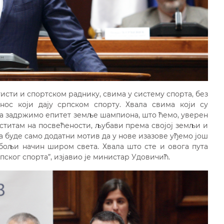
сти и спортском раднику, свима у систему спорта, без
нос који дају српском спорту. Хвала свима који су
да задржимо епитет земље шампиона, што ћемо, уверен
ститам на посвећености, љубави према својој земљи и
а буде само додатни мотив да у нове изазове уђемо још
јбољи начин широм света. Хвала што сте и овога пута
пског спорта”, изјавио је министар Удовичић.