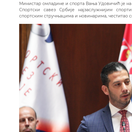
Министар омладине и спорта Вања Удовичић је на 
Спортски савез Србије најзаслужнијим спорти
спортским стручњацима и новинарима, честитао 