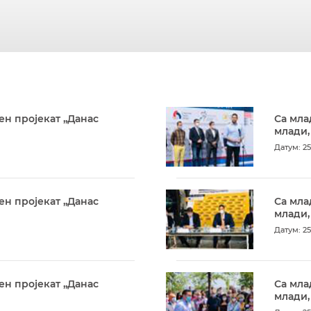
ен пројекат „Данас
Са мла
млади,
Датум: 25
ен пројекат „Данас
Са мла
млади,
Датум: 25
ен пројекат „Данас
Са мла
млади,