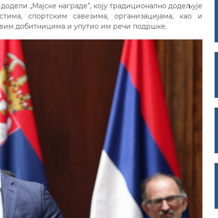
додели „Мајске награде”, коју традиционално додељује
стима, спортским савезима, организацијама, као и
свим добитницима и упутио им речи подршке.