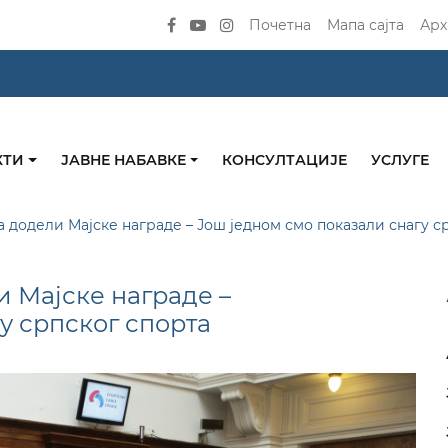
Почетна
Мапа сајта
Арх
КТИ
ЈАВНЕ НАБАВКЕ
КОНСУЛТАЦИЈЕ
УСЛУГЕ
додели Мајске награде – Још једном смо показали снагу с
 Мајске награде –
у српског спорта