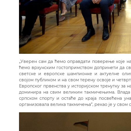
„Уверен сам да ћемо оправдати поверење које на
ћемо врхунским гостопримством допринети да сви
светске и европске шампионке и актуелне ол
својом публиком и на свом терену освоје и четвр
Европског првенства у историјском тренутку за н
доминира на свим великим такмичењима. Влада 
српском спорту и остаће до краја посвећена ун
организовала велика такмичења”, рекао је у свом