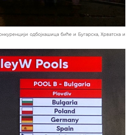
онкуренцији одбојкашица биће и Бугарска, Хрватска и