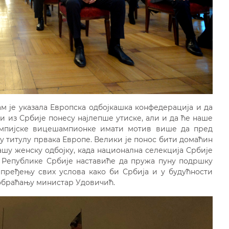
м је указала Европска одбојкашка конфедерација и да
 из Србије понесу најлепше утиске, али и да ће наше
импијске вицешампионке имати мотив више да пред
ту титулу првака Европе. Велики је понос бити домаћин
ашу женску одбојку, када национална селекција Србије
Републике Србије наставиће да пружа пуну подршку
апређењу свих услова како би Србија и у будућности
 обраћању министар Удовичић.