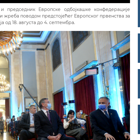
и председник Европске одбојкашке конфедерације
и жреба поводом предстојећег Европског првенства за
 од 18. августа до 4. септембра.