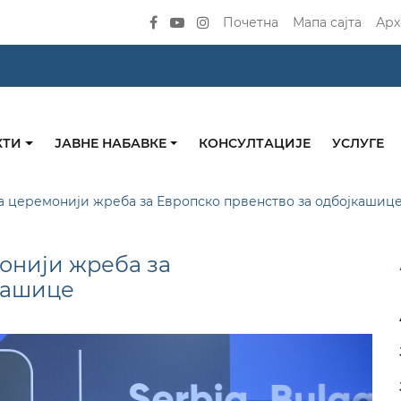
Почетна
Мапа сајта
Арх
КТИ
ЈАВНЕ НАБАВКЕ
КОНСУЛТАЦИЈЕ
УСЛУГЕ
 церемонији жреба за Европско првенство за одбојкашиц
онији жреба за
кашице