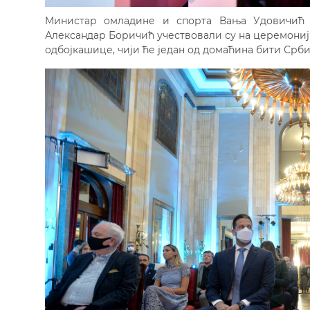
Mинистар омладине и спорта Вања Удовичић 
Александар Боричић учествовали су на церемониј
одбојкашице, чији ће један од домаћина бити Србија