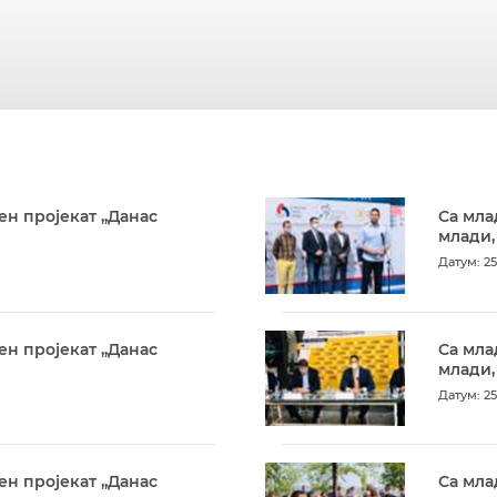
ен пројекат „Данас
Са мла
млади,
Датум: 25
ен пројекат „Данас
Са мла
млади,
Датум: 25
ен пројекат „Данас
Са мла