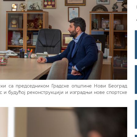
љски са председником Градске општине Нови Београд
с и будућој реконструкцији и изградњи нове спортске