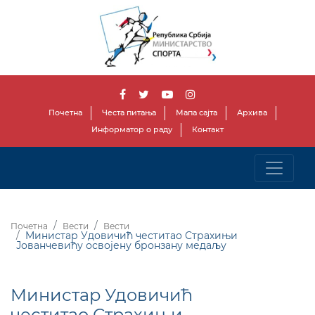
Почетна
Честа питања
Мапа сајта
Архива
Информатор о раду
Контакт
Почетна
Вести
Вести
Mинистар Удовичић честитао Страхињи
Јованчевићу освојену бронзану медаљу
Mинистар Удовичић
честитао Страхињи