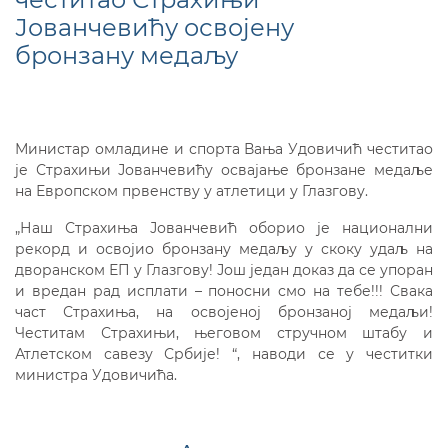
Јованчевићу освојену
бронзану медаљу
Министар омладине и спорта Вања Удовичић честитао
је Страхињи Јованчевићу освајање бронзане медаље
на Европском првенству у атлетици у Глазгову.
„Наш Страхиња Јованчевић оборио је национални
рекорд и освојио бронзану медаљу у скоку удаљ на
дворанском ЕП у Глазгову! Још један доказ да се упоран
и вредан рад исплати – поносни смо на тебе!!! Свака
част Страхиња, на освојеној бронзаној медаљи!
Честитам Страхињи, његовом стручном штабу и
Атлетском савезу Србије! “, наводи се у честитки
министра Удовичића.