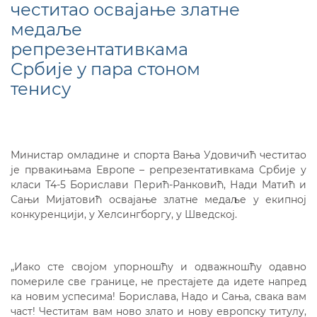
честитао освајање златне
медаље
репрезентативкама
Србије у пара стоном
тенису
Министар омладине и спорта Вања Удовичић честитао
је првакињама Европе – репрезентативкама Србије у
класи Т4-5 Борислави Перић-Ранковић, Нади Матић и
Сањи Мијатовић освајање златне медаље у екипној
конкуренцији, у Хелсингборгу, у Шведској.
„Иако сте својом упорношћу и одважношћу одавно
помериле све границе, не престајете да идете напред
ка новим успесима! Борислава, Надо и Сања, свака вам
част! Честитам вам ново злато и нову европску титулу,