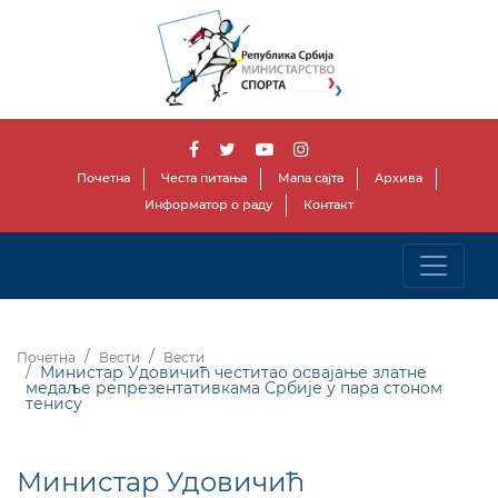
Почетна
Честа питања
Мапа сајта
Архива
Информатор о раду
Контакт
Почетна
Вести
Вести
Министар Удовичић честитао освајање златне
медаље репрезентативкама Србије у пара стоном
тенису
Министар Удовичић