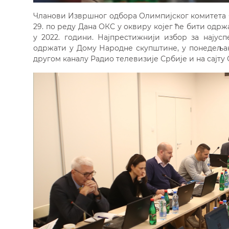
Чланови Извршног одбора Олимпијског комитета 
29. по реду Дана ОКС у оквиру којег ће бити одр
у 2022. години. Најпрестижнији избор за нају
одржати у Дому Народне скупштине, у понедељак 
другом каналу Радио телевизије Србије и на сајту