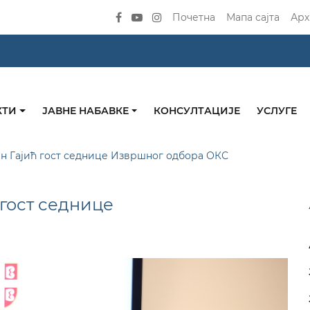
Почетна
Мапа сајта
Арх
КТИ
ЈАВНЕ НАБАВКЕ
КОНСУЛТАЦИЈЕ
УСЛУГЕ
н Гајић гост седнице Извршног одбора ОКС
гост седнице