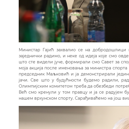
Министар Гајић захвалио се на добродошлици и
заједнички радимо, и неке од идеја које смо ов
што сте видели јуче, формирали смо Савет за спо
моја акција после именовања за министра спорта 
председник Маљковић и ја демонстрирали јединс
јачи. Све што у будућности будемо радили, рад
Олимпијским комитетом треба да обезбеди потреб
Већ смо кренули у том правцу и ја се радујем 
нашем врхунском спорту. Сарађиваћемо на још виш