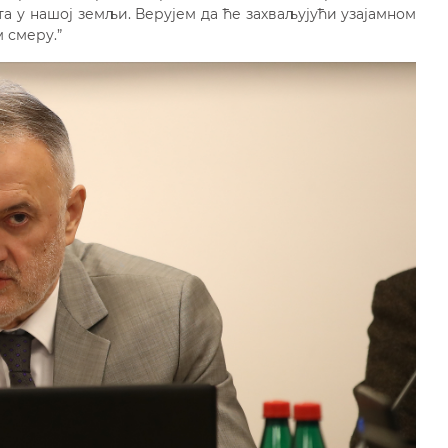
та у нашој земљи. Верујем да ће захваљујући узајамном
 смеру.”