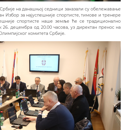
Србије на данашњој седници заказали су обележавање
жан Избор за најуспешније спортисте, тимове и тренере
спешније спортисте наше земље ће се традиционално
26. децембра од 20.00 часова, уз директан пренос на
 Олимпијског комитета Србије.