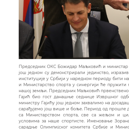
Председник ОКС Божидар Маљковић и министар с
још једном су демонстрирали јединство, изрази
институције у Србији у наредном периоду бити н
и Министарство спорта у синергији ће пружити 
нашој земљи. Председник Маљковић првенствено 
Гајић био гост данашње седнице Извршног одб
министру Гајићу још једном захвалимо на досада
сарађујемо још више и боље. Период од прошле 
са Министарством спорта, све са жељом и ц
условима за наше спортисте. Именовање Зорана
сарадње Олимпијског комитета Србије и Минис