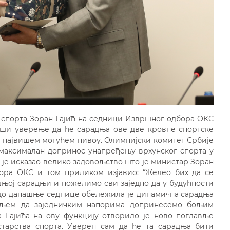
порта Зоран Гајић на седници Извршног одбора ОКС
вши уверење да ће сарадња ове две кровне спортске
а највишем могућем нивоу. Олимпијски комитет Србије
максималан допринос унапређењу врхунског спорта у
је исказао велико задовољство што је министар Зоран
ора ОКС и том приликом изјавио: “Желео бих да се
шњој сарадњи и пожелимо сви заједно да у будућности
до данашње седнице обележила је динамична сарадња
иљем да заједничким напорима допринесемо бољим
 Гајића на ову функцију отворило је ново поглавље
тарства спорта. Уверен сам да ће та сарадња бити