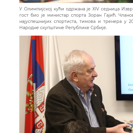
У Олимпијској кући одржана је XIV седница Изв
гост био је министар спорта Зоран Гајић. Чла
најуспешнијих спортиста, тимова и тренера у 20
Народне скупштине Републике Србије.