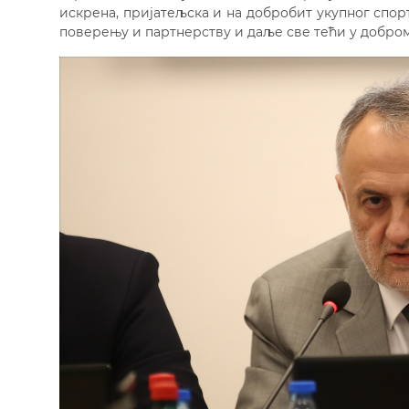
искрена, пријатељска и на добробит укупног спор
поверењу и партнерству и даље све тећи у добром