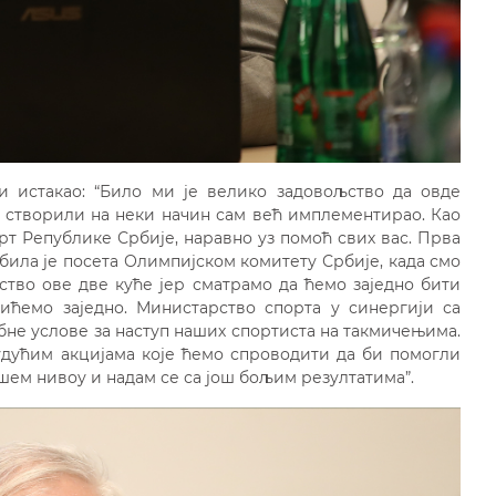
 истакао: “Било ми је велико задовољство да овде
де створили на неки начин сам већ имплементирао. Као
рт Републике Србије, наравно уз помоћ свих вас. Прва
била је посета Олимпијском комитету Србије, када смо
тво ове две куће јер сматрамо да ћемо заједно бити
ићемо заједно. Министарство спорта у синергији са
не услове за наступ наших спортиста на такмичењима.
будућим акцијама које ћемо спроводити да би помогли
ем нивоу и надам се са још бољим резултатима”.