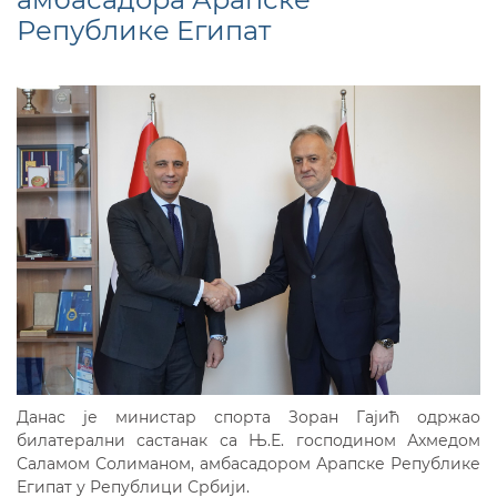
Републике Египат
Данас је министар спорта Зоран Гајић одржао
билатерални састанак са Њ.Е. господином Ахмедом
Саламом Солиманом, амбасадором Арапске Републике
Египат у Републици Србији.