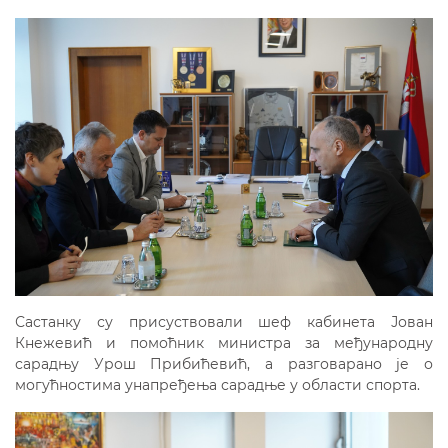
Састанку су присуствовали шеф кабинета Јован
Кнежевић и помоћник министра за међународну
сарадњу Урош Прибићевић, а разговарано је о
могућностима унапређења сарадње у области спорта.