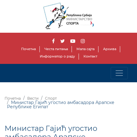
Почетна
Честа питања
Мапа сајта
Архива
Информатор о раду
Контакт
Почетна
Вести
Спорт
Министар Гајић угостио амбасадора Арапске
Републике Египат
Министар Гајић угостио
амбасадора Арапске