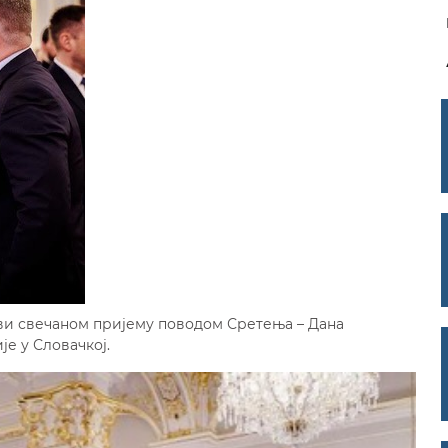
ави свечаном пријему поводом Сретења – Дана
е у Словачкој.