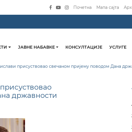
Почетна
Мапа сајта
Арх
КТИ
ЈАВНЕ НАБАВКЕ
КОНСУЛТАЦИЈЕ
УСЛУГЕ
тислави присуствовао свечаном пријему поводом Дана држ
 присуствовао
ана државности