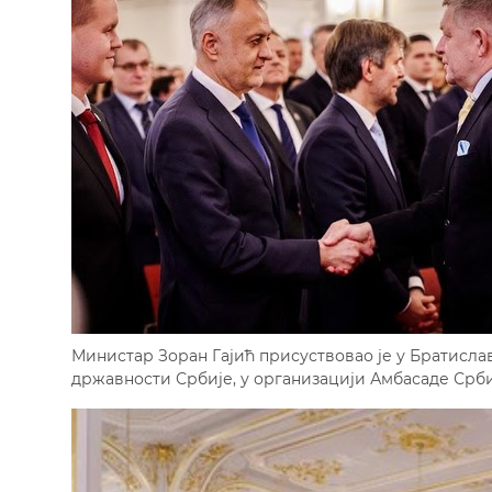
Министар Зоран Гајић присуствовао је у Братисл
државности Србије, у организацији Амбасаде Србиј