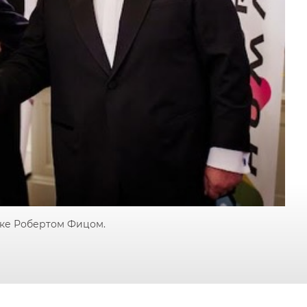
чке Робертом Фицом.