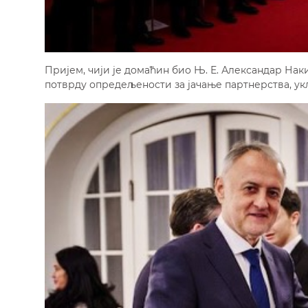
Пријем, чији је домаћин био Њ. Е. Александар Наки
потврду опредељености за јачање партнерства, укљ