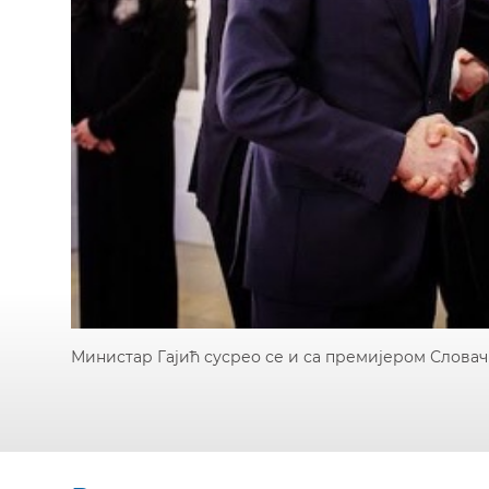
Министар Гајић сусрео се и са премијером Слова