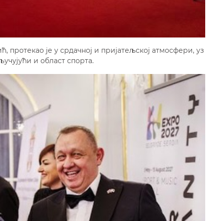
ћ, протекао је у срдачној и пријатељској атмосфери, уз
учујући и област спорта.