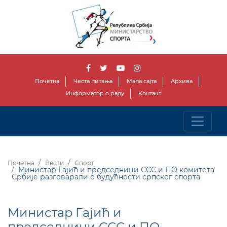
Почетна
Честа питања
Мапа сајта
Архива
Информатор о раду
Контакт
Почетна
Вести
Спорт
Министар Гајић и председници ССС и ПО комитета
Србије разговарали о будућности српског спорта
Министар Гајић и
председници ССС и ПО