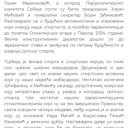
Горан Маринковић, а испред Параолимпијског
комитета Србије гости су били председник Зоран
Мићовић и генерални секретар Бојан Јаћимовић.
Разговарало се о будућим активностима и изазовима
који очекују наше спортисте, а посебно параолимпијце
до почетка Олимпијских игара у Паризу 2024. године.
Веома конструктивним дијалогом дошло се до
заједничког става и закључка по питању будућности и
развоја српског спорта.
“Србија је земља спорта и спортских хероја, по томе
смо чувени широм меридијана. Деценијама и дан
данас цео свет се клања нашим спортским асовима
који су наши највећи амбасадори. Честитам колегама
Штефанеку и Мићовићу на раду, резултатима, енергији
коју непрестано улажу у развој и изградњу српског
спорта. Све честитке нашим параолимпијцима
стонотенисерима који су на тек завршеном Првенству
света освојили четири медаље, међу којима је и златна
коју су исковале Нада Матић и Борислава Перић
Ранковић у женском дублу. Настављамо даље уз нови
план и програм који ће се базирати на подршци