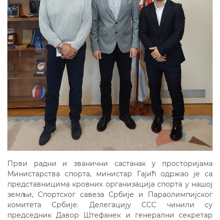
Први радни и званични састанак у просторијама
Министарства спорта, министар Гајић одржао је са
представницима кровних организација спорта у нашој
земљи, Спортског савеза Србије и Параолимпијског
комитета Србије. Делегацију ССС чинили су
председник Давор Штефанек и генерални секретар