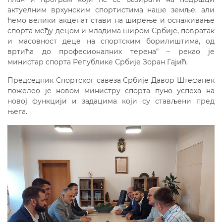
актуелним врхунским спортистима наше земље, али
ћемо велики акценат стави на ширење и оснаживање
спорта међу децом и младима широм Србије, повратак
и масовност деце на спортским борилиштима, од
вртића до професионалних терена” – рекао је
министар спорта Републике Србије Зоран Гајић.
Председник Спортског савеза Србије Давор Штефанек
пожелео је новом министру спорта пуно успеха на
новој функцији и задацима који су стављени пред
њега.