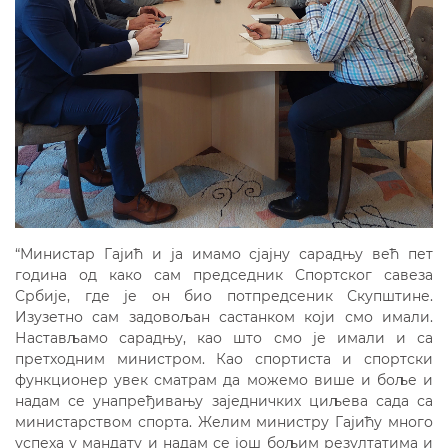
“Министар Гајић и ја имамо сјајну сарадњу већ пет
година од како сам председник Спортског савеза
Србије, где је он био потпредсеник Скупштине.
Изузетно сам задовољан састанком који смо имали.
Настављамо сарадњу, као што смо је имали и са
претходним министром. Као спортиста и спортски
функционер увек сматрам да можемо више и боље и
надам се унапређивању заједничких циљева сада са
министарством спорта. Желим министру Гајићу много
успеха у мандату и надам се још бољим резултатима и