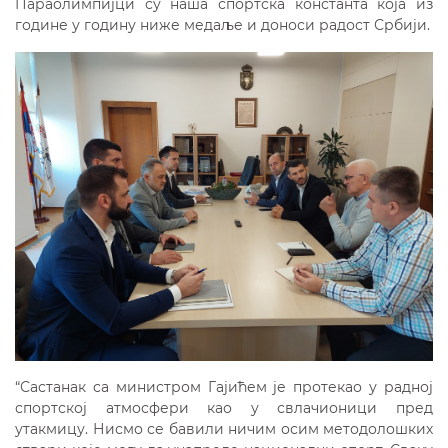
Параолимпијци су наша спортска константа која из
године у годину ниже медаље и доноси радост Србији.
“Састанак са министром Гајићем је протекао у радној
спортској атмосфери као у свлачионици пред
утакмицу. Нисмо се бавили ничим осим методолошких