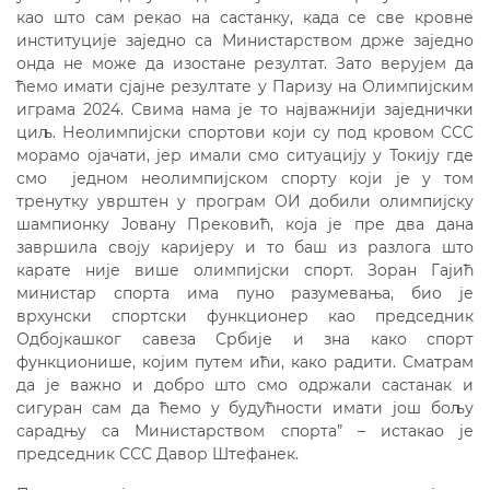
као што сам рекао на састанку, када се све кровне
институције заједно са Министарством држе заједно
онда не може да изостане резултат. Зато верујем да
ћемо имати сјајне резултате у Паризу на Олимпијским
играма 2024. Свима нама је то најважнији заједнички
циљ. Неолимпијски спортови који су под кровом ССС
морамо ојачати, јер имали смо ситуацију у Токију где
смо једном неолимпијском спорту који је у том
тренутку уврштен у програм ОИ добили олимпијску
шампионку Јовану Прековић, која је пре два дана
завршила своју каријеру и то баш из разлога што
карате није више олимпијски спорт. Зоран Гајић
министар спорта има пуно разумевања, био је
врхунски спортски функционер као председник
Одбојкашког савеза Србије и зна како спорт
функционише, којим путем ићи, како радити. Сматрам
да је важно и добро што смо одржали састанак и
сигуран сам да ћемо у будућности имати још бољу
сарадњу са Министарством спорта” – истакао је
председник ССС Давор Штефанек.