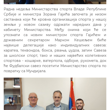
Радна недеља Министарства спорта Владе Републике
Србије и министра Зорана Гајића започета је низом
састанака који ће кровна организација спорта у нашој
земљи у новом сазиву одржати наредних дана у
кабинету Министарства. Међу онима који ће се
упознати са новим министром спорта Гајићем и
државним секретаром Марком Кешељем биће
највише делегације како индивидуалних савеза:
каратеа, теквондоа, бокса, рвања, џудоа, затим Савеза
за школски спорт, тако и наших највећих колетивних
спортова - кошарке, ватерпола, одбојке, рукомета, док
ће Фудбалски савез посетити Министарство спорта по
повратку са Мундијала.