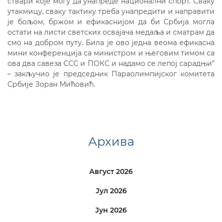
ствари које могу да унапреде национални спорт. Сваку
утакмицу, сваку тактику треба унапредити и направити
је бољом, бржом и ефикаснијом да би Србија могла
остати на листи светских освајача медаља и сматрам да
смо на добром путу. Била је ово једна веома ефикасна
мини конференција са министром и његовим тимом са
ова два савеза ССС и ПОКС и надамо се лепој сарадњи”
– закључио је председник Параолимпијског комитета
Србије Зоран Мићовић.
Архива
Август 2026
Јул 2026
Јун 2026