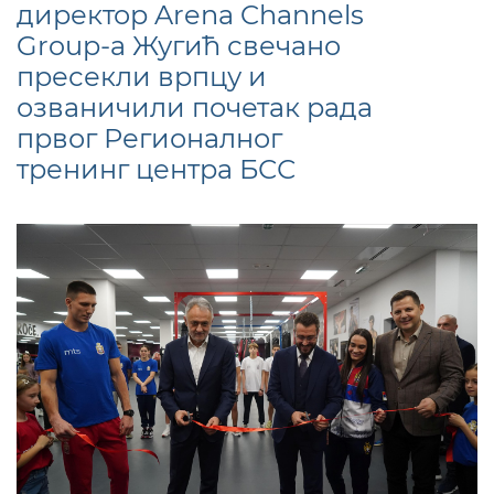
директор Arena Channels
Group-а Жугић свечано
пресекли врпцу и
озваничили почетак рада
првог Регионалног
тренинг центра БСС