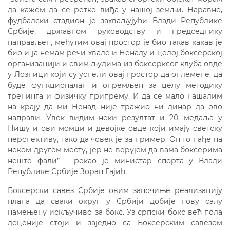
да кажем да се ретко виђа у нашој земљи. Наравно,
фудбалски стадион је захваљујући Влади Републике
Србије, државном руководству и председнику
направљен, међутим овај простор је био такав какав је
био и ја немам речи хвале и Ненаду и целој боксерској
организацији и свим људима из боксерксог клуба овде
у Лозници који су успели овај простор да оплемене, да
буде функционалан и опремљен за целу методику
тренинга и физичку припрему. И да се мало нашалим
на крају да ми Ненад није тражио ни динар да ово
направи. Увек видим неки резултат и 20. медаља у
Нишу и ови момци и девојке овде који имају светску
перспективу, тако да човек је за пример. Он то нађе на
неком другом месту, јер не верујем да вама боксерима
нешто фали” – рекао је министар спорта у Влади
Републике Србије Зоран Гајић.
Боксерски савез Србије овим започиње реализацију
плана да сваки округ у Србији добије нову салу
намењену искључиво за бокс. Уз српски бокс већ пола
деценије стоји и заједно са Боксерским савезом