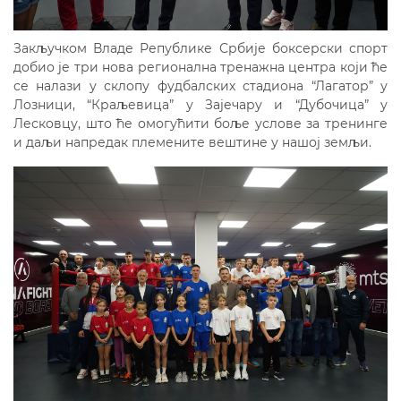
Закључком Владе Републике Србије боксерски спорт
добио је три нова регионална тренажна центра који ће
се налази у склопу фудбалских стадиона “Лагатор” у
Лозници, “Краљевица” у Зајечару и “Дубочица” у
Лесковцу, што ће омогућити боље услове за тренинге
и даљи напредак племените вештине у нашој земљи.