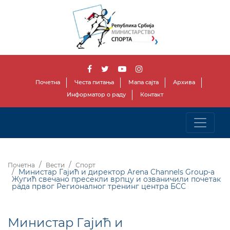
Почетна
Честа питања
Мапа сајта
Архива
Информатор о раду
Контакт
Почетна
Вести
Спорт
Министар Гајић и директор Arena Channels Group-а
Жугић свечано пресекли врпцу и озваничили почетак
рада првог Регионалног тренинг центра БСС
Министар Гајић и