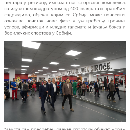
центара у региону, импозантног спортског комплекса,
са изузетном квадратуром од 400 квадрата и пратећим
садржајима, објекат којим се Србија може поносити,
означава почетак нове фазе у унапређењу тренинг
услова, афирмацији младих талената и јачању бокса и
борилачких спортова у Србији.
“Заиста сам пресрећан, овакав спортски објекат морам