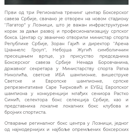
Први од три Регионална тренинг центар Боксерског
савеза Србије, свачано је отворен на новом стадиону
''Лагатор“ у Лозници, што је важан инфраструктурни
корак за даљи развој и професионализацију српског
бокса. Центар су званично отворили министар спорта
Републике Србије, Зоран Гајић и директор ''Арена
Цханнелс Гроуп'', Небојша Жугић симболичним
пресецањем врпце, уз присуство председника
Боксерског савеза Србије Ненада Боровчанина,
државног секретара у Министарству спорта Ратка
Николића, светске ИБА шампионке, вишеструке
Светске и Европске шампионке, српске
репрезентативке Саре Ћирковић и ЕУБЦ Европског
шампиона у конкуренцији млађих сениора Растко
Симић, селектора бокс селекција Србије, као и
представника локалне локалних бокс клубова и
бројних спортиста.
Отварање региналног бокс центра у Лозници, једног
од најмодернијих и најбоље опремљених боксерских