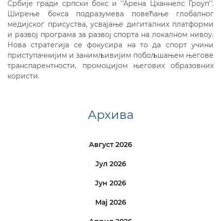
Србије гради српски бокс и ''Арена Цханнелс Гроуп''.
Ширење бокса подразумева повећање глобалног
медијског присуства, усвајање дигиталних платформи
и развој програма за развој спорта на локалном нивоу.
Нова стратегија се фокусира на то да спорт учини
приступачнијим и занимљивијим побољшањем његове
транспарентности, промоцијом његових образовних
користи.
Архива
Август 2026
Јул 2026
Јун 2026
Мај 2026