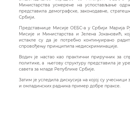
Министарства усмерене на успостављање одрж
представила демографске, законодавне, стратеш
Србији.
Представнице Мисије ОЕБС-а у Србији Марија Ру
Мисије и Министарства и Јелена Јокановић, ко
истакле су да је потребно континуирано ра
спровођењу принципипа недискриминације.
Водич је настао као практични приручник за с
политике, а његову структуру представила је у
савета за младе Републике Србије.
Затим је уследила дискусија на којој су учесниц
и омладинских радника пример добре праксе.