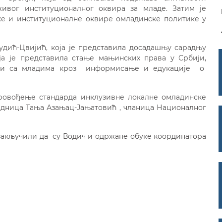
ивог институционалног оквира за младе. Затим је
ке и институционалне оквире омладинске политике у
дић-Цвијић, која је представила досадашњу сарадњу
ја је представила стање мањинских права у Србији,
дити са младима кроз информисање и едукације о
провођење стандарда инклузивне локалне омладинске
редница Тања Азањац-Јањатовић , чланица Националног
и закључили да су Водич и одржане обуке координатора