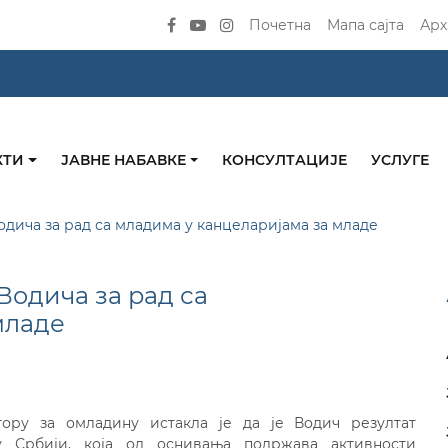
Почетна
Мапа сајта
Арх
КТИ
ЈАВНЕ НАБАВКЕ
КОНСУЛТАЦИЈЕ
УСЛУГЕ
ича за рад са младима у канцеларијама за младе
одича за рад са
младе
тору за омладину истакла је да је Водич резултат
Србији, која од оснивања подржава активности