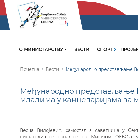
О МИНИСТАРСТВУ
ВЕСТИ
СПОРТ
ПРОЈЕ
Почетна
Вести
Међународно представљање Вод
Међународно представљање В
младима у канцеларијама за 
Весна Видојевић, самостална саветница у Сек
вишегодишње сарадње са Мисијом ОЕБС-а у 