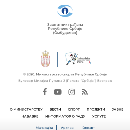
Заштитник грађана
Републике Србије
(Омбудсман)
© 2020. Mинистарство спорта Републике Србије
Булевар Михајла Пупина 2 (Палата “Србија”) Београд
О МИНИСТАРСТВУ
ВЕСТИ
СПОРТ
ПРОЈЕКТИ
ЈАВНЕ
НАБАВКЕ
ИНФОРМАТОР О РАДУ
УСЛУГЕ
Мапа сајта
Архива
Контакт