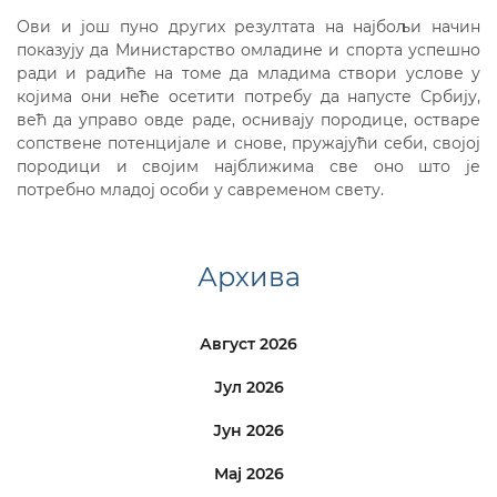
Ови и још пуно других резултата на најбољи начин
показују да Министарство омладине и спорта успешно
ради и радиће на томе да младима створи услове у
којима они неће осетити потребу да напусте Србију,
већ да управо овде раде, оснивају породице, остваре
сопствене потенцијале и снове, пружајући себи, својој
породици и својим најближима све оно што је
потребно младој особи у савременом свету.
Архива
Август 2026
Јул 2026
Јун 2026
Мај 2026