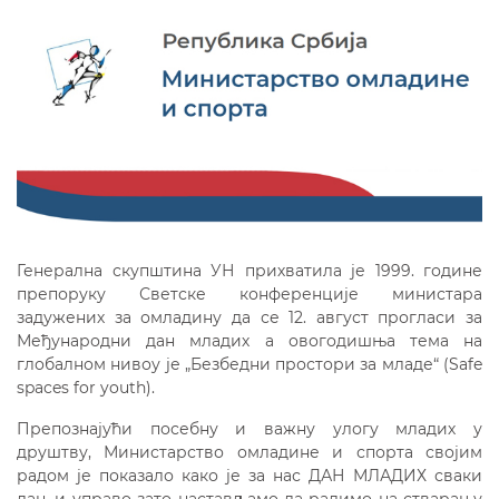
Генерална скупштина УН прихватила је 1999. године
препоруку Светске конференције министара
задужених за омладину да се 12. август прогласи за
Међународни дан младих а овогодишња тема на
глобалном нивоу је „Безбедни простори за младе“ (Safe
spaces for youth).
Препознајући посебну и важну улогу младих у
друштву, Министарство омладине и спорта својим
радом је показало како је за нас ДАН МЛАДИХ сваки
дан, и управо зато настављамо да радимо на стварању