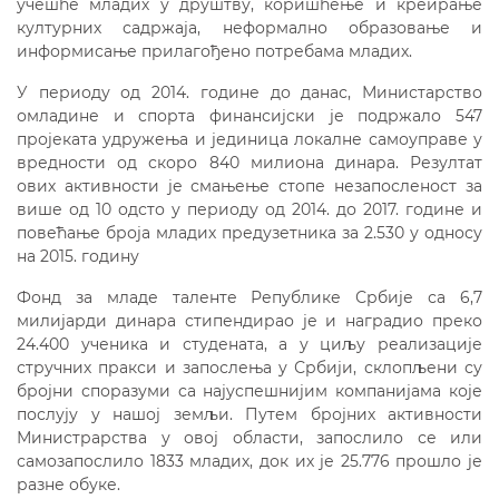
учешће младих у друштву, коришћење и креирање
културних садржаја, неформално образовање и
информисање прилагођено потребама младих.
У периоду од 2014. године до данас, Министарство
омладине и спорта финансијски је подржало 547
пројеката удружења и јединица локалне самоуправе у
вредности од скоро 840 милиона динара. Резултат
ових активности је смањење стопе незапосленост за
више од 10 одсто у периоду од 2014. до 2017. године и
повећање броја младих предузетника за 2.530 у односу
на 2015. годину
Фонд за младе таленте Републике Србије са 6,7
милијарди динара стипендирао је и наградио преко
24.400 ученика и студената, а у циљу реализације
стручних пракси и запослења у Србији, склопљени су
бројни споразуми са најуспешнијим компанијама које
послују у нашој земљи. Путем бројних активности
Министрарства у овој области, запослило се или
самозапослило 1833 младих, док их је 25.776 прошло је
разне обуке.