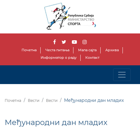
Почетна
Честа питања
Мапа сајта
Архива
Информатор о раду
Контакт
Међународни дан младих
Почетна
Вести
Вести
Међународни дан младих