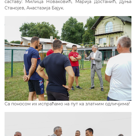
саставу: Милица Новаковић, Марија Достанић, Дуња
Станојев, Анастазија Бајук.
Са поносом их испраћамо на пут ка златним одличјима!