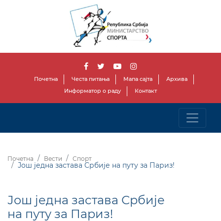
Почетна
Честа питања
Мапа сајта
Архива
Информатор о раду
Контакт
Почетна
Вести
Спорт
Још једна застава Србије на путу за Париз!
Још једна застава Србије
на путу за Париз!