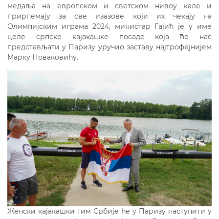
медаља на европском и светском нивоу кале и
прирпемају за све изазове који их чекају на
Олимпијским играма 2024, министар Гајић је у име
целе српске кајакашке посаде која ће нас
представљати у Паризу уручио заставу најтрофејнијем
Марку Новаковићу.
Женски кајакашки тим Србије ће у Паризу наступити у