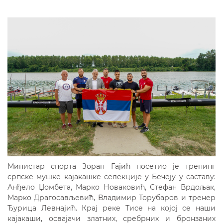
Министар спорта Зоран Гајић посетио је тренинг
српске мушке кајакашке селекције у Бечеју у саставу:
Анђело Џомбета, Марко Новаковић, Стефан Врдољак,
Марко Драгосављевић, Владимир Торубаров и тренер
Ђурица Левнајић. Крај реке Тисе на којој се наши
кајакаши, освајачи златних, сребрних и бронзаних