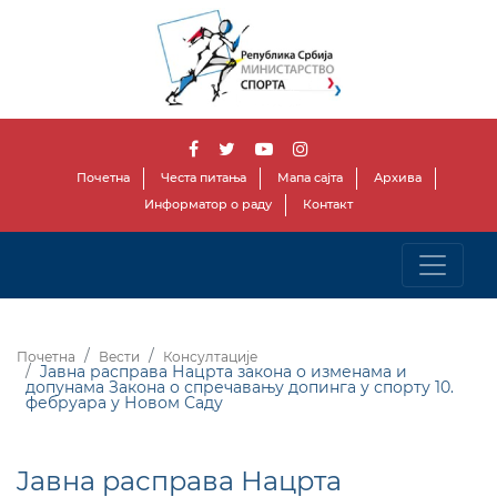
Почетна
Честа питања
Мапа сајта
Архива
Информатор о раду
Контакт
Почетна
Вести
Консултације
Jавна расправа Нацрта закона о изменама и
допунама Закона о спречавању допинга у спорту 10.
фебруара у Новом Саду
Jавна расправа Нацрта