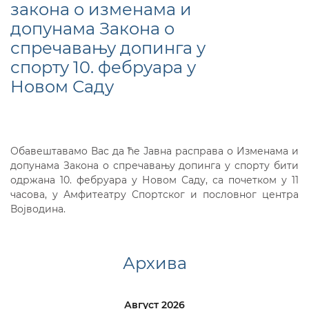
закона о изменама и
допунама Закона о
спречавању допинга у
спорту 10. фебруара у
Новом Саду
Обавештавамo Вас да ће Јавна расправа о Изменама и
допунама Закона о спречавању допинга у спорту бити
одржана 10. фебруара у Новом Саду, са почетком у 11
часова, у Амфитеатру Спортског и пословног центра
Војводина.
Архива
Август 2026