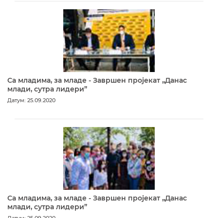
Са младима, за младе - Завршен пројекат „Данас
млади, сутра лидери”
Датум: 25.09.2020
Са младима, за младе - Завршен пројекат „Данас
млади, сутра лидери”
Датум: 25.09.2020