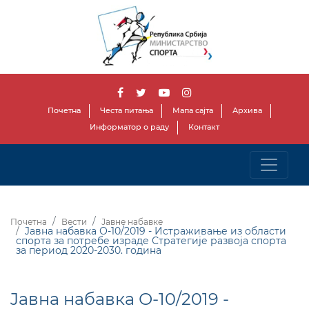
Почетна
Честа питања
Мапа сајта
Архива
Информатор о раду
Контакт
Почетна
Вести
Јавне набавке
Jавнa набавкa О-10/2019 - Истраживање из области
спорта за потребе израде Стратегије развоја спорта
за период 2020-2030. година
Jавнa набавкa О-10/2019 -