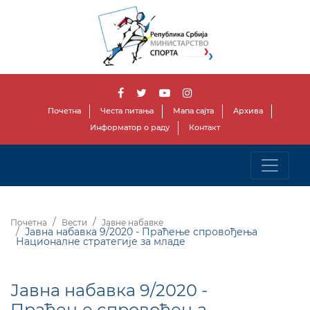
Почетна
Честа питања
Мапа сајта
Архива
Информатор о раду
Контакт
Почетна
Вести
Јавне набавке
Јавна набавка 9/2020 - Праћење спровођења
Националне стратегије за младе
Јавна набавка 9/2020 -
Праћење спровођења