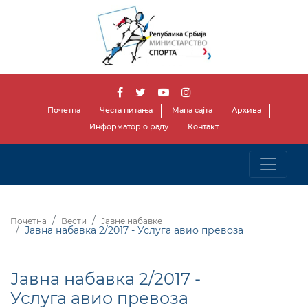
Почетна
Честа питања
Мапа сајта
Архива
Информатор о раду
Контакт
Почетна
Вести
Јавне набавке
Јавна набавка 2/2017 - Услуга авио превоза
Јавна набавка 2/2017 -
Услуга авио превоза