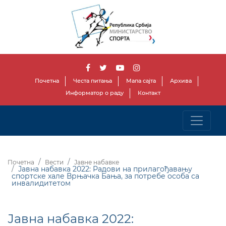
Почетна
Честа питања
Мапа сајта
Архива
Информатор о раду
Контакт
Почетна
Вести
Јавне набавке
Јавна набавка 2022: Радови на прилагођавању
спортске хале Врњачка Бања, за потребе особа са
инвалидитетом
Јавна набавка 2022: