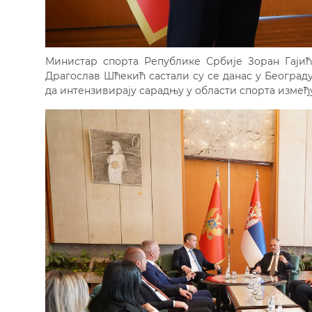
Министар спорта Републике Србије Зоран Гаји
Драгослав Шћекић састали су се данас у Београд
да интензивирају сарадњу у области спорта измеђ