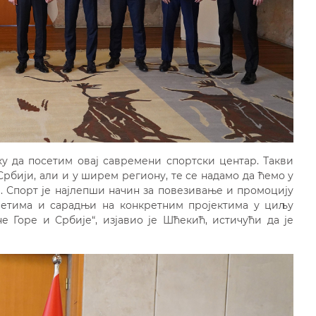
у да посетим овај савремени спортски центар. Такви
у Србији, али и у ширем региону, те се надамо да ћемо у
и. Спорт је најлепши начин за повезивање и промоцију
ретима и сарадњи на конкретним пројектима у циљу
 Горе и Србије“, изјавио је Шћекић, истичући да је