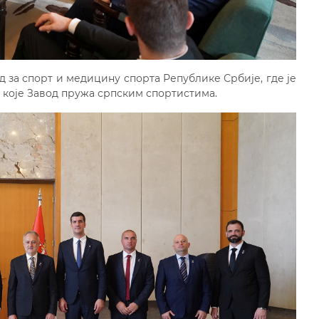
д за спорт и медицину спорта Републике Србије, где је
а које Завод пружа српским спортистима.