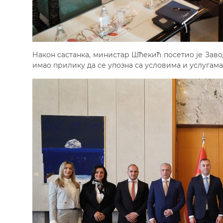
Након састанка, министар Шћекић посетио је Заво
имао прилику да се упозна са условима и услугам