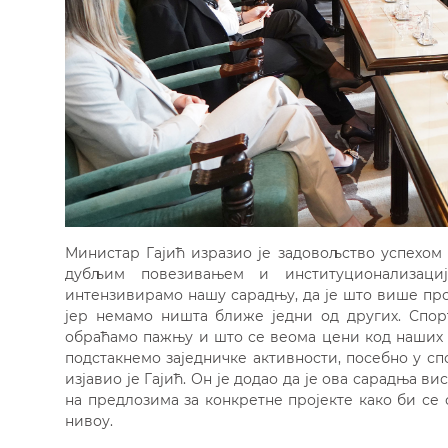
Министар Гајић изразио је задовољство успехом 
дубљим повезивањем и институционализаци
интензивирамо нашу сарадњу, да је што више пр
јер немамо ништа ближе једни од других. Спор
обраћамо пажњу и што се веома цени код наших 
подстакнемо заједничке активности, посебно у сп
изјавио је Гајић. Он је додао да је ова сарадња 
на предлозима за конкретне пројекте како би с
нивоу.