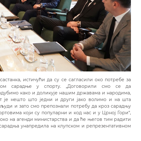
састанка, истичући да су се сагласили око потребе за
јом сарадње у спорту. „Договорили смо се да
одубимо како и доликује нашим државама и народима,
т је нешто што једни и други јако волимо и на шта
људи и зато смо препознали потребу да кроз сарадњу
ортовима који су популарни и код нас и у Црној Гори“,
високо на агенди министарства и да ће његов тим радити
е сарадња унапредила на клупском и репрезентативном