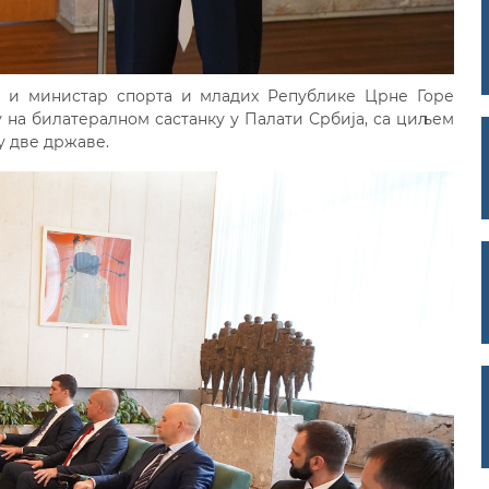
ћ и министар спорта и младих Републике Црне Горе
у на билатералном састанку у Палати Србија, са циљем
у две државе.