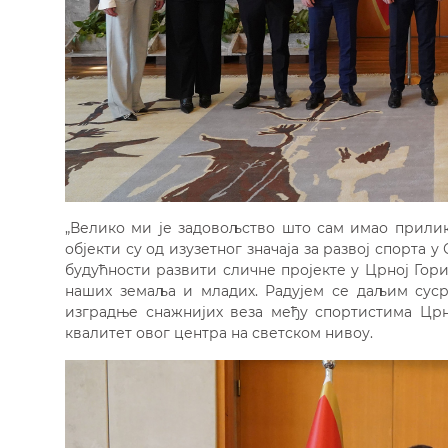
„Велико ми је задовољство што сам имао прилик
објекти су од изузетног значаја за развој спорта 
будућности развити сличне пројекте у Црној Гор
наших земаља и младих. Радујем се даљим сус
изградње снажнијих веза међу спортистима Црне
квалитет овог центра на светском нивоу.