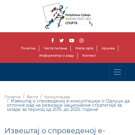
Почетна
Честа питања
Мапа сајта
Архива
Информатор о раду
Контакт
Почетна
Вести
Консултације
Извештај о спроведеној е-консултацији о Одлуци да
отпочне рад на ревизији националне стратегије за
младе за период од 2015. до 2025. године
Извештај о спроведеној е-