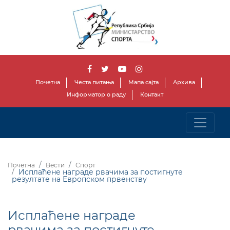
Почетна
Честа питања
Мапа сајта
Архива
Информатор о раду
Контакт
Почетна
Вести
Спорт
Исплаћене награде рвачима за постигнуте
резултате на Европском првенству
Исплаћене награде
рвачима за постигнуте