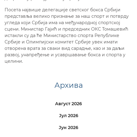
Посета највише делегације светског бокса Србији
представља велико признање за наш спорт и потврду
угледа који Србија има на међународној спортској
сцени. Министар Гајић и председник ОКС Томашевић
истакли су да ће Министарство спорта Републике
Србије и Олимпијски комитет Србије увек имати
отворена врата за сваки вид сарадње, као и за даљи
развој, унапређење и усавршавање бокса и спорта у
целини.
Архива
Август 2026
Јул 2026
Јун 2026