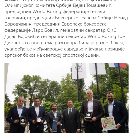
Олимпијског комитета Србије Дејан Томашевић,
председник Wоrld Boxing федерације Генадиј
Головкин, председник Боксерског савеза Србије Ненад
Боровчанин, председник Европске боксерске
федерације Ларс Бовил, генерални секретар ОКС
Дејан Бојовић и генерални секретар World Boxing Том
Диелен, а главна тема разговора била је развој бокса,
унапређење међународне сарадње и јачање позиције
српског бокса на светској спортској сцени.