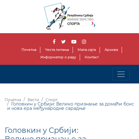
Почетна
Честа питања
Мапа сајта
Архива
Информатор о раду
Контакт
Почетна
Вести
Спорт
Головкин у Србији: Велико признање за домаћи бокс
и нова ера међународне сарадње
Головкин у Србији:
Велико признање за