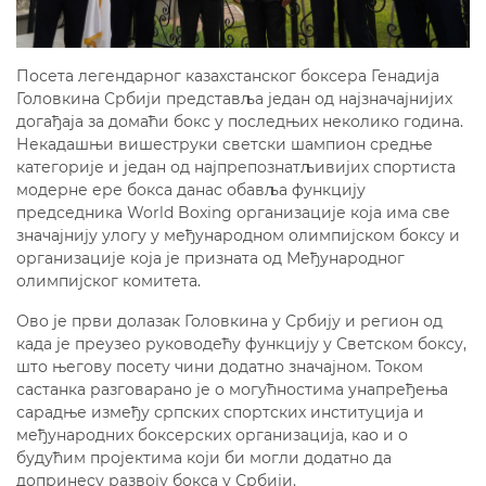
Посета легендарног казахстанског боксера Генадија
Головкина Србији представља један од најзначајнијих
догађаја за домаћи бокс у последњих неколико година.
Некадашњи вишеструки светски шампион средње
категорије и један од најпрепознатљивијих спортиста
модерне ере бокса данас обавља функцију
председника World Boxing организације која има све
значајнију улогу у међународном олимпијском боксу и
организације која је призната од Међународног
олимпијског комитета.
Ово је први долазак Головкина у Србију и регион од
када је преузео руководећу функцију у Светском боксу,
што његову посету чини додатно значајном. Током
састанка разговарано је о могућностима унапређења
сарадње између српских спортских институција и
међународних боксерских организација, као и о
будућим пројектима који би могли додатно да
допринесу развоју бокса у Србији.