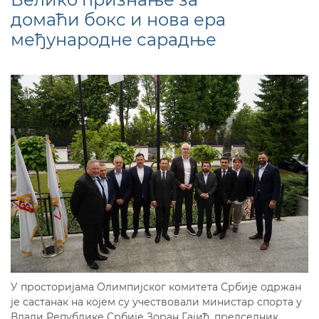
домаћи бокс и нова ера
међународне сарадње
У просторијама Олимпијског комитета Србије одржан
је састанак на којем су учествовали министар спорта у
Влади Републике Србије Зоран Гајић, председник