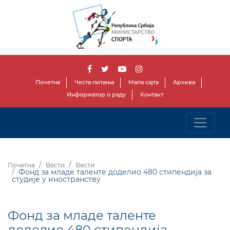
Почетна
Честа питања
Мапа сајта
Архива
Информатор о раду
Контакт
Почетна
Вести
Вести
Фонд за младе таленте доделио 480 стипендија за
студије у иностранству
Фонд за младе таленте
доделио 480 стипендија