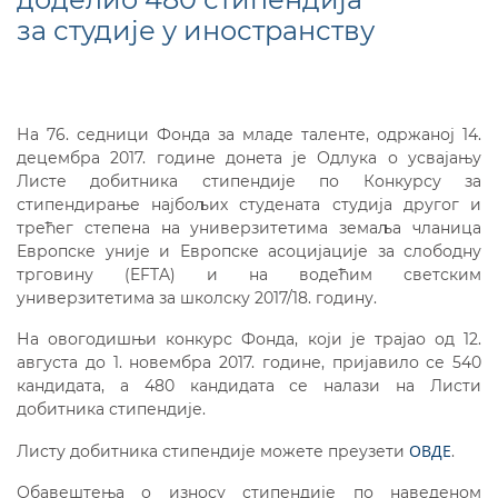
за студије у иностранству
На 76. седници Фонда за младе таленте, одржаној 14.
децембра 2017. године донета је Одлука о усвајању
Листе добитника стипендије по Конкурсу за
стипендирање најбољих студената студија другог и
трећег степена на универзитетима земаља чланица
Европске уније и Европске асоцијације за слободну
трговину (EFTA) и на водећим светским
универзитетима за школску 2017/18. годину.
На овогодишњи конкурс Фонда, који је трајао од 12.
августа до 1. новембра 2017. године, пријавило се 540
кандидата, а 480 кандидата се налази на Листи
добитника стипендије.
ОВДЕ
Листу добитника стипендије можете преузети
.
Обавештења о износу стипендије по наведеном