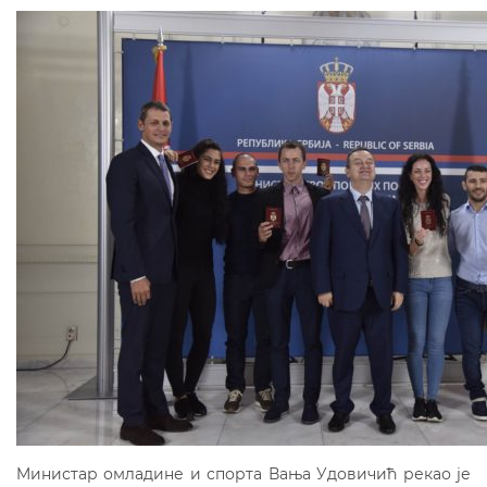
Mинистар омладине и спорта Вања Удовичић рекао jе