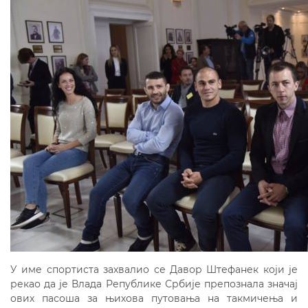
У име спортиста захвалио се Давор Штефанек коjи jе
рекао да jе Влада Републике Србиjе препознала значаj
ових пасоша за њихова путовања на такмичења и