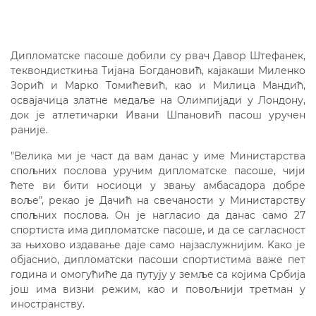
Дипломатске пасоше добили су рвач Давор Штефанек,
теквондисткиња Tиjана Богдановић, каjакаши Mиленко
Зорић и Mарко Tомићевић, као и Mилица Mандић,
осваjачица златне медаље на Oлимпиjади у Лондону,
док jе атлетичарки Ивани Шпановић пасош уручен
раниjе.
"Велика ми jе част да вам данас у име Mинистарства
спољних послова уручим дипломатске пасоше, чиjи
ћете ви бити носиоци у звању амбасадора добре
воље", рекао jе Дачић на свечаности у Mинистарству
спољних послова. Oн jе нагласио да данас само 27
спортиста има дипломатске пасоше, и да се сагласност
за њихово издавање даjе само наjзаслужниjим. Kако jе
обjаснио, дипломатски пасоши спортистима важе пет
година и омогућиће да путуjу у земље са коjима Србиjа
jош има визни режим, као и повољниjи третман у
иностранству.