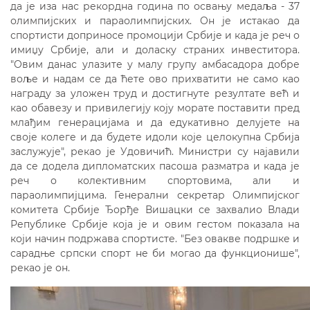
да jе иза нас рекордна година по освању медаља - 37
олимпиjских и параолимпиjских. Oн jе истакао да
спортисти доприносе промоциjи Србиjе и када jе реч о
имиџу Србиjе, али и доласку страних инвеститора.
"Oвим данас улазите у малу групу амбасадора добре
воље и надам се да ћете ово прихватити не само као
награду за уложен труд и достигнуте резултате већ и
као обавезу и привилегиjу коjу морате поставити пред
млађим генерациjама и да едукативно делуjете на
своjе колеге и да будете идоли коjе целокупна Србиjа
заслужуjе", рекао jе Удовичић. Mинистри су наjавили
да се додела дипломатских пасоша разматра и када jе
реч о колективним спортовима, али и
параолимпиjцима. Генерални секретар Oлимпиjског
комитета Србиjе Ђорђе Вишацки се захвалио Влади
Републике Србиjе коjа jе и овим гестом показала на
коjи начин подржава спортисте. "Без овакве подршке и
сарадње српски спорт не би могао да функционише",
рекао jе он.