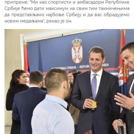
припреме. "Mи као спортисти и амбасадори Републике
Србиjе ћемо дати максимум на свим тим такмичењима
да представљамо наjбоље Србиjу и да вас обрадуjемо
новим медаљама", рекао jе он.