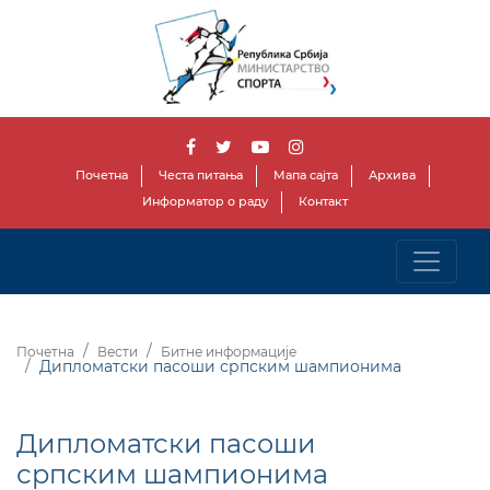
Почетна
Честа питања
Мапа сајта
Архива
Информатор о раду
Контакт
Почетна
Вести
Битне информације
Дипломатски пасоши српским шампионима
Дипломатски пасоши
српским шампионима