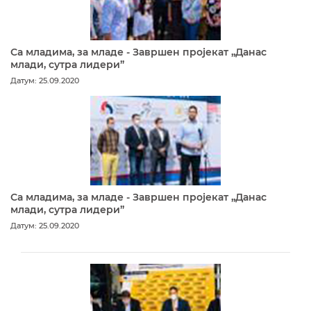
Са младима, за младе - Завршен пројекат „Данас
млади, сутра лидери”
Датум: 25.09.2020
Са младима, за младе - Завршен пројекат „Данас
млади, сутра лидери”
Датум: 25.09.2020