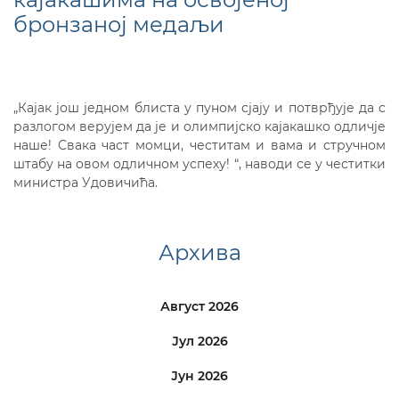
бронзаној медаљи
„Кајак још једном блиста у пуном сјају и потврђује да с
разлогом верујем да је и олимпијско кајакашко одличје
наше! Свака част момци, честитам и вама и стручном
штабу на овом одличном успеху! “, наводи се у честитки
министра Удовичића.
Архива
Август 2026
Јул 2026
Јун 2026