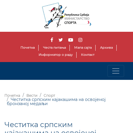
Почетна
Честа питања
Мапа сајта
Архива
Информатор о раду
Контакт
Почетна
Вести
Спорт
Честитка српским кајакашима на освојеној
бронзаној медаљи
Честитка српским
кајакашима на освојеној