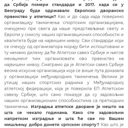
да Србија помери стандарде и 2017. када се у
Београду буде одржавало Европско дворанско
првенство у атлетици?
Као и до сада када поверимо
организацију такмичења спортским организацијама,
очекујемо пре свега да наше представљање свету и
Европи у смислу наших организационих способности и
квалитета буде на највишем нивоу. Сви стандарди који
се очекују од организатора морају бити испоштовани и
ту немамо дилему да ће Атлетски савез Србије и његов
менаџмент тим организовати ово првенство на
највишем нивоу. Сматрамо да је Атлетски савез Србије
веома искусна организација која се више пута доказала
у организацији међународних такмичења. Велики је
утицај наших спортских радника у Међународној
атлетској федерацији, која је поверила ЕП Атлетском
савезу Србије, што само показује да су задовољни
нашим организационим способностима са претходних
такмичења.
Изградња атлетске дворане је нешто на
шта се чекало годинама. Како сте задовољни
напретком изградње и шта ће све по Вашем
мишљењу добро донети српском спорту?
Као што је