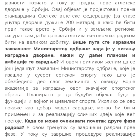
јавности познато у току је градња прве атлетске
дворане у Србији. Овај објекат је пројектован према
стандардима Светске атлетске федерације (за стазе
унутар дворане дужине 200 метара), а како ће бити
први такве врсте у Србији и у земљама региона,
сигуран сам да ће српска атлетика његовом изградњом
бити на великом добитку.
Више пута сте изразили
захвалност Министарству одбране када је у питању
изградња дворане. Какви су даљи планови и
амбиције те сарадње?
И овом приликом желим да се
још једанпут захвалим Министарству одбране, које је
изашло у сусрет српском спорту тако што је
обезбедило део свог земљишта у оквиру Војне
академије за изградњу овог значајног спортског
објекта. Планирано је да будући објекат буде у
функцији и војног и цивилног спорта. Уколико се ово
покаже као добар модел сарадње, могао би бити
примењен и за реализацију сличних идеја које већ
постоје.
Када се може очекивати почетак друге фазе
радова?
У овом тренутку су завршени радови прве
фазе. У току су завршне процедуре реализације