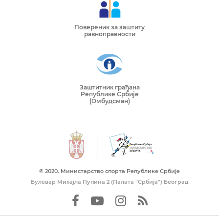
Повереник за заштиту
равноправности
Заштитник грађана
Републике Србије
(Омбудсман)
© 2020. Mинистарство спорта Републике Србије
Булевар Михајла Пупина 2 (Палата “Србија”) Београд