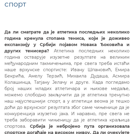
спорт
Да ли сматрате да је атлетика последњих неколико
година кренула стопама тениса, који је доживео
експанзију у Србији појавом Новака Ђоковића и
других тенисера?
Атлетика последњих неколико
година остварује изузетне резултате на великим
међународним такмичењима, пре свега треба истаћи
наше врхунске спортисте: Ивану Шпановић, Емира
Бекрића, Амелу Терзић, Михаила Дудаша, Асмира
Колашинца, Татјану Јелачу и друге. Када погледамо
број наших младих атлетичара и њихове медаље,
можемо слободно закључити да је атлетика тренутно
наш најуспешнији спорт, а у атлетици веома је тешко
доћи до врхунског резултата због саме чињенице да је
конкуренција изузетно јака. И наравно, пре свега не
треба заборавити чињеницу да је атлетика краљица
спортова.
Србија је небројено пута организовала
спортске догађаје на високом нивоу. Да ли очекујете