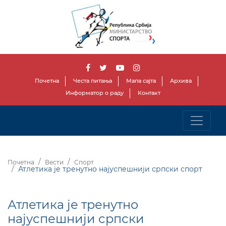
Почетна
Честа питања
Мапа сајта
Архива
Информатор о раду
Контакт
Почетна
Вести
Спорт
Атлетика је тренутно најуспешнији српски спорт
Атлетика је тренутно
најуспешнији српски