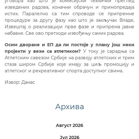
уговора као што је комисијски технички преглед
изведених радова, коначни обрачун и примопредаја
истих. Паралелно са тим спроводе се припремне
процедуре за другу фазу као што је закључак Владе,
Извештај о реализацији прве фазе и припрема јавне
набавке. Све ово претходи извођењу самих радова.
Осим дворане и ЕП да ли постоје у плану још неки
пројекти у вези са атлетиком?
У току је сарадња са
Атлетским савезом Србије на развоју атлетских и трим
стаза широм Србије које имају за циљ промоцију и
атлетског и рекреативног спорта доступног свима.
Извор: Данас
Архива
Август 2026
Јул 2026