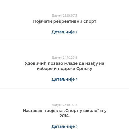
Датум: 25.10.2013
Појачати рекреативни спорт
Детаљније
Датум: 24.10.2013
Удовичић позвао младе да изађу на
изборе и подрже Српску
Детаљније
Датум: 23.10.2013
Наставак пројекта „Спорт у школе“ и у
2014.
Детаљније