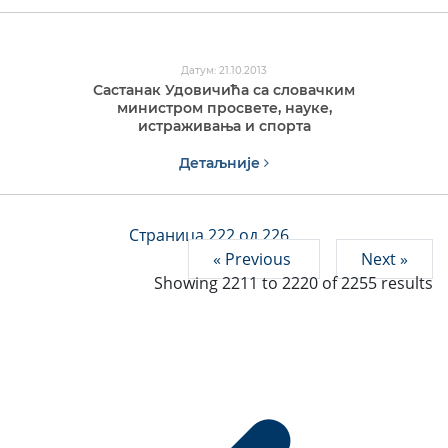
Датум: 21.10.2013
Састанак Удовичића са словачким
министром просвете, науке,
истраживања и спорта
Детаљније
Страница 222 од 226
« Previous
Next »
Showing
2211
to
2220
of
2255
results