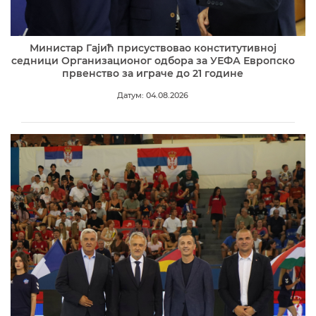
Министар Гајић присуствовао конститутивној
седници Организационог одбора за УЕФА Европско
првенство за играче до 21 године
Датум: 04.08.2026