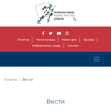
Почетна
Честа питања
Мапа сајта
Архива
Информатор о раду
Контакт
Вести
Почетна
Вести