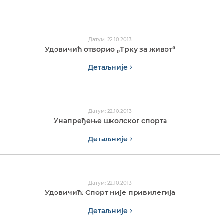
Датум: 22.10.2013
Удовичић отворио „Трку за живот“
Детаљније
Датум: 22.10.2013
Унапређење школског спорта
Детаљније
Датум: 22.10.2013
Удовичић: Спорт није привилегија
Детаљније