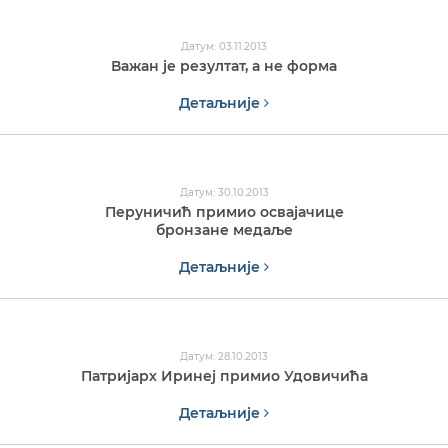
Датум: 03.11.2013
Важан је резултат, а не форма
Детаљније
Датум: 30.10.2013
Перуничић примио освајачице
бронзане медаље
Детаљније
Датум: 28.10.2013
Патријарх Иринеј примио Удовичића
Детаљније