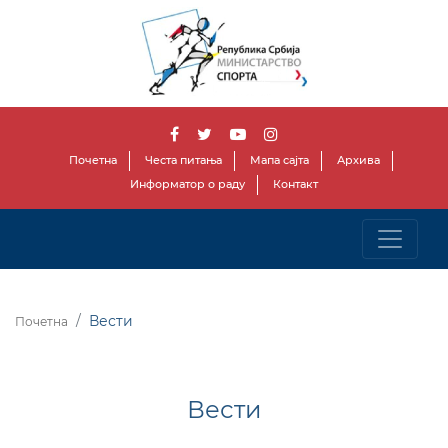
Почетна
Честа питања
Мапа сајта
Архива
Информатор о раду
Контакт
Вести
Почетна
Вести