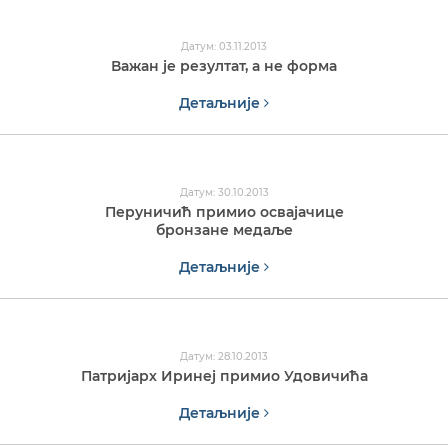
Датум: 03.11.2013
Важан је резултат, а не форма
Детаљније
Датум: 30.10.2013
Перуничић примио освајачице
бронзане медаље
Детаљније
Датум: 28.10.2013
Патријарх Иринеј примио Удовичића
Детаљније