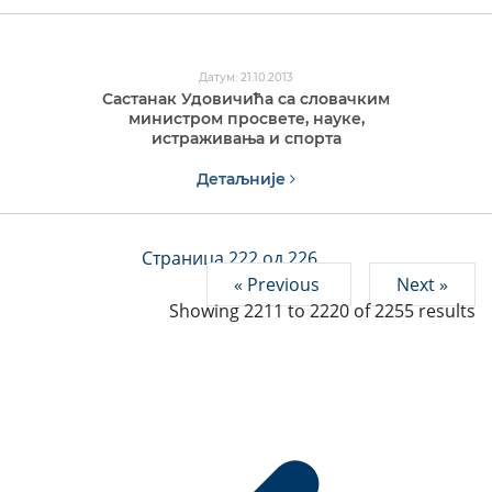
Датум: 21.10.2013
Састанак Удовичића са словачким
министром просвете, науке,
истраживања и спорта
Детаљније
Страница 222 од 226
« Previous
Next »
Showing
2211
to
2220
of
2255
results