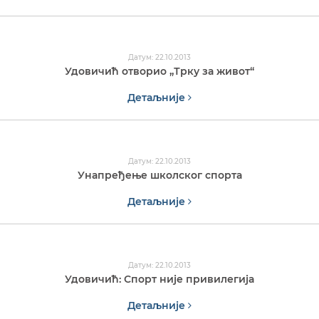
Датум: 22.10.2013
Удовичић отворио „Трку за живот“
Детаљније
Датум: 22.10.2013
Унапређење школског спорта
Детаљније
Датум: 22.10.2013
Удовичић: Спорт није привилегија
Детаљније