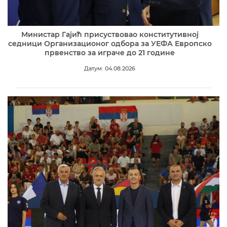
Министар Гајић присуствовао конститутивној
седници Организационог одбора за УЕФА Европско
првенство за играче до 21 године
Датум: 04.08.2026