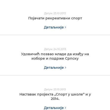
Датум: 25.10.2013
Појачати рекреативни спорт
Детаљније
Датум: 24.10.2013
Удовичић позвао младе да изађу на
изборе и подрже Српску
Детаљније
Датум: 23.10.2013
Наставак пројекта „Спорт у школе“ и у
2014.
Детаљније