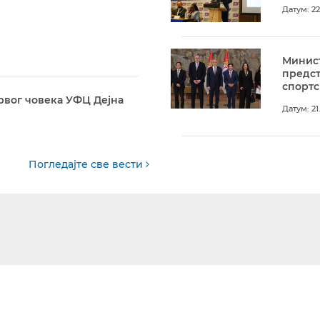
Датум: 22
Минист
предс
спортс
рвог човека УФЦ Дејна
Датум: 21
Погледајте све вести