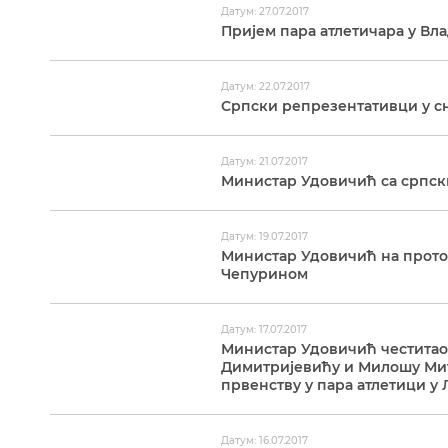
Датум: 27.07.2017
Пријем пара атлетичара у Вл
Датум: 22.07.2017
Српски репрезентативци у с
Датум: 21.07.2017
Министар Удовичић са српск
Датум: 19.07.2017
Министар Удовичић на прото
Чепурином
Датум: 17.07.2017
Министар Удовичић честитао
Димитријевићу и Милошу Мит
првенству у пара атлетици у
Датум: 16.07.2017