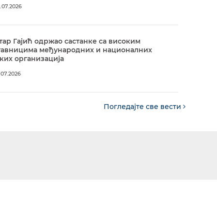
.07.2026
ар Гајић одржао састанке са високим
тавницима међународних и националних
ких организација
.07.2026
Погледајте све вести