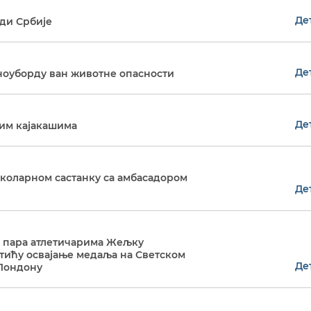
Де
ади Србије
Де
ноуборду ван животне опасности
Де
им кајакашима
коларном састанку са амбасадором
Де
 пара атлетичарима Жељку
ићу освајање медаља на Светском
Де
 Лондону