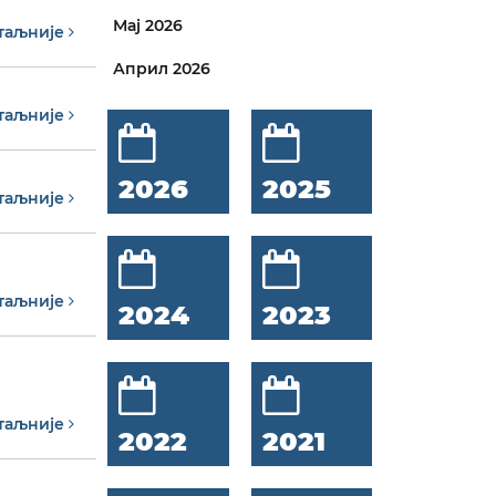
Мај 2026
таљније
Април 2026
таљније
2026
2025
таљније
таљније
2024
2023
таљније
2022
2021