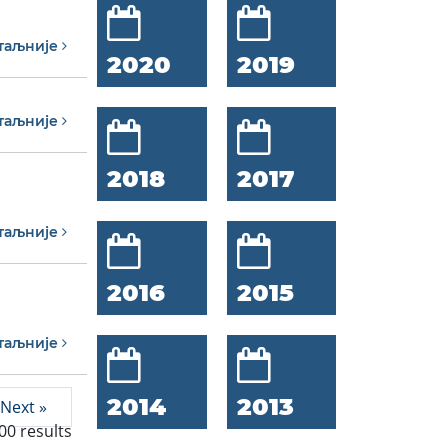
таљније
2020
2019
таљније
2018
2017
таљније
2016
2015
таљније
2014
2013
Next »
00
results