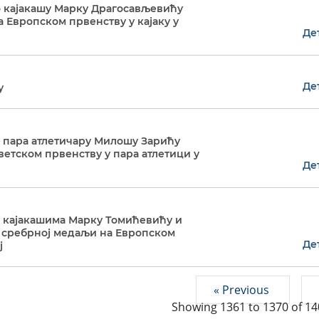
 кајакашу Марку Драгосављевићу
 Европском првенству у кајаку у
Де
Де
у
 пара атлетичару Милошу Зарићу
ветском првенству у пара атлетици у
Де
 кајакашима Марку Томићевићу и
ј сребрној медаљи на Европском
Де
ј
« Previous
Showing
1361
to
1370
of
14