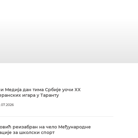
и Медија дан тима Србије уочи XX
ранских игара у Таранту
.07.2026
овић реизабран на чело Међународне
ције за школски спорт