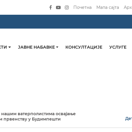
Почетна
Мапа сајта
Арх
КТИ
ЈАВНЕ НАБАВКЕ
КОНСУЛТАЦИЈЕ
УСЛУГЕ
 нашим ватерполистима освајање
Де
м првенству у Будимпешти