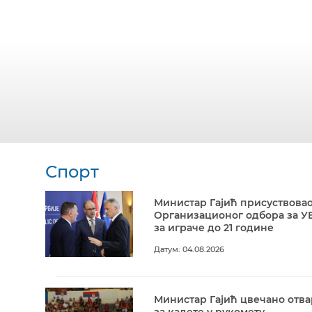
Спорт
Министар Гајић присуствовао
Организационог одбора за У
за играче до 21 године
Датум: 04.08.2026
Министар Гајић цвечано отв
за кадете у рукомету