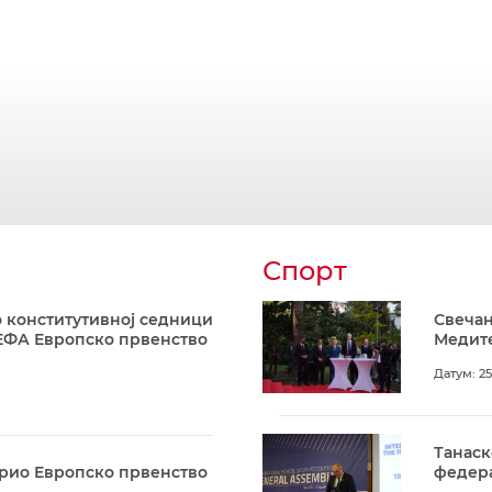
Спорт
 конститутивној седници
Свечан
ЕФА Европско првенство
Медите
Датум: 25
Танаск
арио Европско првенство
федера