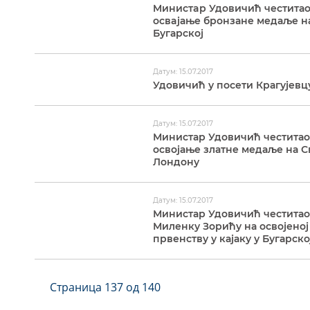
Mинистaр Удовичић честитао
освaјање бронзане медаље на
Бугарској
Датум: 15.07.2017
Удовичић у посети Крагујевц
Датум: 15.07.2017
Министар Удовичић честитао
освојање златне медаље на С
Лондону
Датум: 15.07.2017
Министар Удовичић честитао
Миленку Зорићу на освојено
првенству у кајаку у Бугарско
Страница 137 од 140