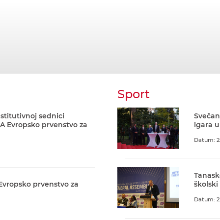
Sport
stitutivnoj sednici
Svečani
A Evropsko prvenstvo za
igara u
Datum: 2
Tanask
 Evropsko prvenstvo za
školski
Datum: 2