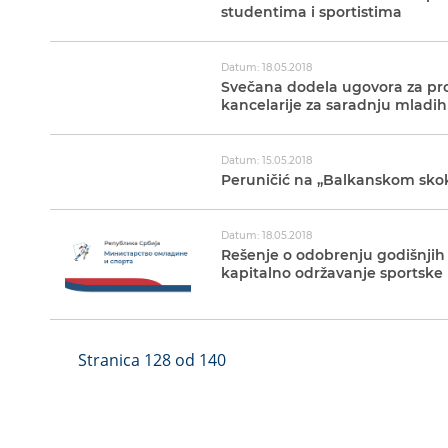
studentima i sportistima
Datum: 18.05.2018
Svečana dodela ugovora za pr
kancelarije za saradnju mladih
Datum: 15.05.2018
Peruničić na „Balkanskom skoku
Datum: 18.05.2018
Rešenje o odobrenju godišnjih 
kapitalno održavanje sportske 
Stranica 128 od 140