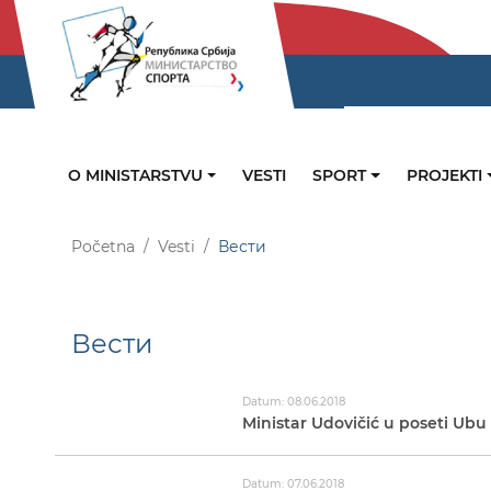
O MINISTARSTVU
VESTI
SPORT
PROJEKTI
Početna
Vesti
Вести
Вести
Datum: 08.06.2018
Ministar Udovičić u poseti Ubu
Datum: 07.06.2018