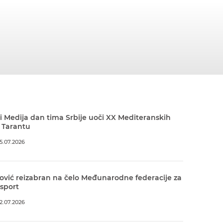
 Medija dan tima Srbije uoči XX Mediteranskih
 Tarantu
5.07.2026
ović reizabran na čelo Međunarodne federacije za
 sport
2.07.2026