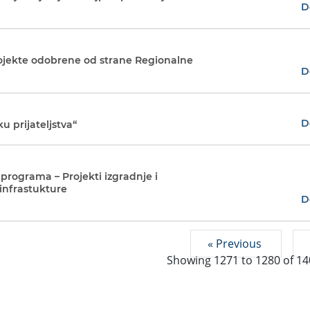
D
ojekte odobrene od strane Regionalne
D
D
 prijateljstva“
programa – Projekti izgradnje i
infrastukture
D
« Previous
Showing
1271
to
1280
of
14