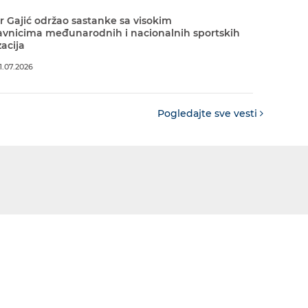
r Gajić održao sastanke sa visokim
avnicima međunarodnih i nacionalnih sportskih
acija
.07.2026
Pogledajte sve vesti