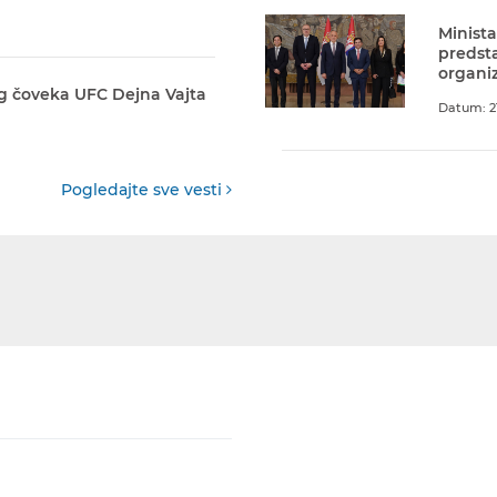
Minista
predst
organiz
g čoveka UFC Dejna Vajta
Datum: 21
Pogledajte sve vesti