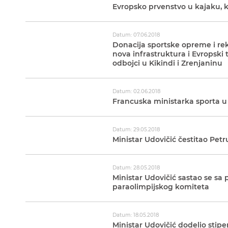
Evropsko prvenstvo u kajaku, k
Datum: 07.06.2018
Donacija sportske opreme i rekv
nova infrastruktura i Evropski 
odbojci u Kikindi i Zrenjaninu
Datum: 02.06.2018
Francuska ministarka sporta u 
Datum: 29.05.2018
Ministar Udovičić čestitao Pet
Datum: 28.05.2018
Ministar Udovičić sastao se s
paraolimpijskog komiteta
Datum: 18.05.2018
Ministar Udovičić dodelio stipe