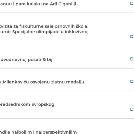
D
anuu i para kajaku na Adi Ciganliji
izita za fiskulturne sale osnovnih škola,
turnir Specijalne olimpijade u inkluzivnoj
D
D
dvodnevnoj poseti Srbiji
D
ru Milenkoviću osvojenu zlatnu medalju
a predsednikom Evropskog
D
ndije najboljim i najperspektivnijim