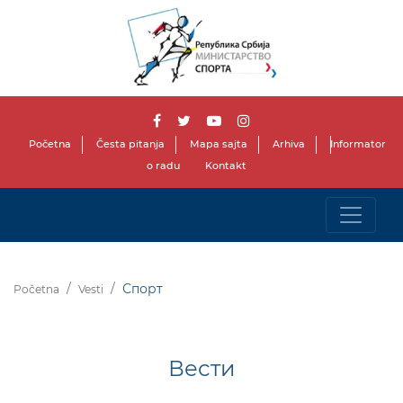
Početna
Česta pitanja
Mapa sajta
Arhiva
Informator
o radu
Kontakt
Спорт
Početna
Vesti
Вести