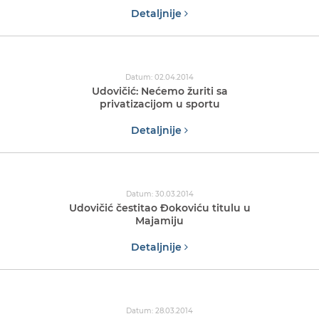
Detaljnije
Datum: 02.04.2014
Udovičić: Nećemo žuriti sa
privatizacijom u sportu
Detaljnije
Datum: 30.03.2014
Udovičić čestitao Đokoviću titulu u
Majamiju
Detaljnije
Datum: 28.03.2014