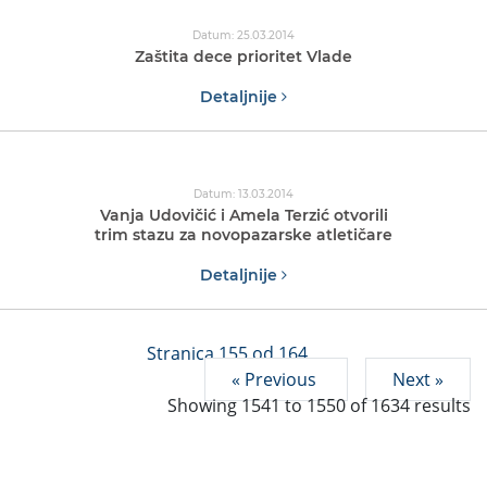
Datum: 25.03.2014
Zaštita dece prioritet Vlade
Detaljnije
Datum: 13.03.2014
Vanja Udovičić i Amela Terzić otvorili
trim stazu za novopazarske atletičare
Detaljnije
Stranica 155 od 164
« Previous
Next »
Showing
1541
to
1550
of
1634
results