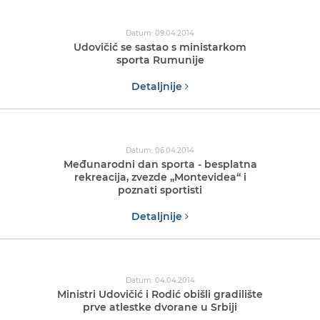
Datum: 09.04.2014
Udovičić se sastao s ministarkom
sporta Rumunije
Detaljnije
Datum: 06.04.2014
Međunarodni dan sporta - besplatna
rekreacija, zvezde „Montevidea“ i
poznati sportisti
Detaljnije
Datum: 04.04.2014
Ministri Udovičić i Rodić obišli gradilište
prve atlestke dvorane u Srbiji