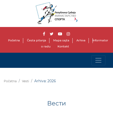
Početna
Česta pitanja
Mapa sajta
Arhiva
Informator
o radu
Kontakt
Arhiva: 2026
Početna
Vesti
Вести