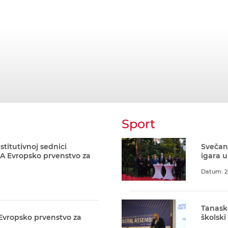
Sport
stitutivnoj sednici
Svečani
A Evropsko prvenstvo za
igara u
Datum: 2
Tanask
 Evropsko prvenstvo za
školski