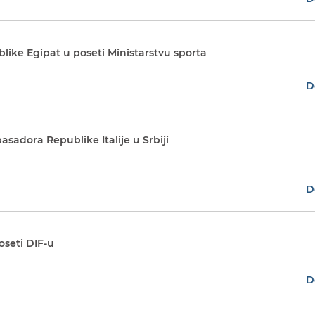
ike Egipat u poseti Ministarstvu sporta
D
asadora Republike Italije u Srbiji
D
oseti DIF-u
D