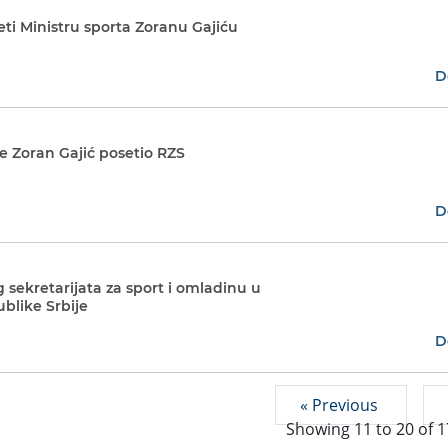
seti Ministru sporta Zoranu Gajiću
D
je Zoran Gajić posetio RZS
D
 sekretarijata za sport i omladinu u
blike Srbije
D
« Previous
Showing
11
to
20
of
1