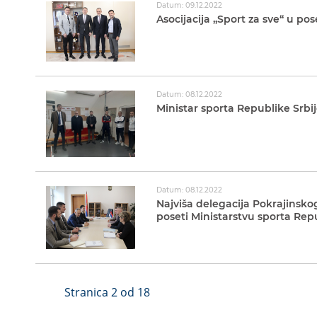
Datum: 09.12.2022
Asocijacija „Sport za sve“ u po
Datum: 08.12.2022
Ministar sporta Republike Srbi
Datum: 08.12.2022
Najviša delegacija Pokrajinskog
poseti Ministarstvu sporta Repu
Stranica 2 od 18