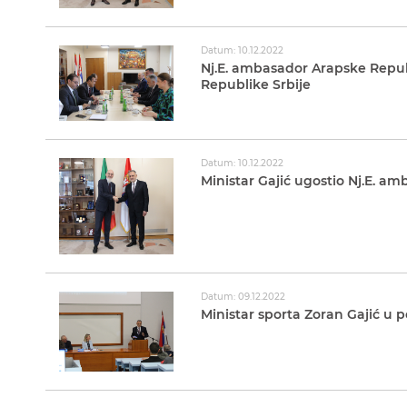
Datum: 10.12.2022
Nj.E. ambasador Arapske Republ
Republike Srbije
Datum: 10.12.2022
Ministar Gajić ugostio Nj.E. amb
Datum: 09.12.2022
Ministar sporta Zoran Gajić u p