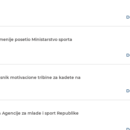
D
enije posetio Ministarstvo sporta
D
esnik motivacione tribine za kadete na
D
a Agencije za mlade i sport Republike
D