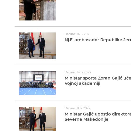
Datum: 14.12.2022
Nj.E. ambasador Republike Jerm
Datum: 14.12.2022
Ministar sporta Zoran Gajić uč
Vojnoj akademiji
Datum: 11.12.2022
Ministar Gajić ugostio direktor
Severne Makedonije