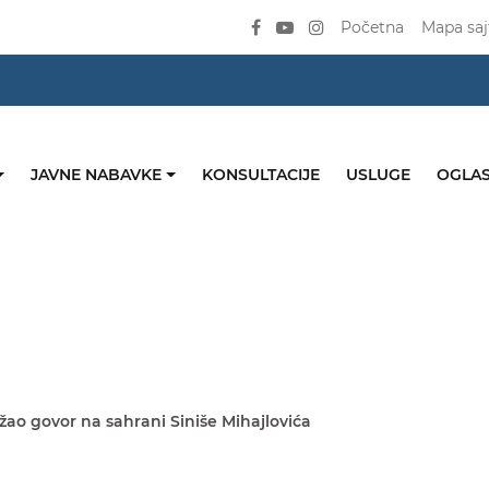
Početna
Mapa saj
JAVNE NABAVKE
KONSULTACIJE
USLUGE
OGLAS
žao govor na sahrani Siniše Mihajlovića