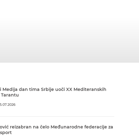
 Medija dan tima Srbije uoči XX Mediteranskih
 Tarantu
5.07.2026
ović reizabran na čelo Međunarodne federacije za
 sport