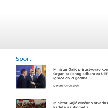
Sport
Ministar Gajić prisustvovao kon
Organizacionog odbora za UEF
igrače do 21 godine
Datum: 04.08.2026
Ministar Gajić cvečano otvario
kadete u rukometu