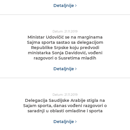
Detaljnije
Datum: 21.11.2019
Ministar Udovičić se na marginama
Sajma sporta sastao sa delegacijom
Republike Srpske koju predvodi
ministarka Sonja Davidović, vođeni
razgovori o Susretima mladih
Detaljnije
Datum: 21.11.2019
Delegacija Saudijske Arabije stigla na
Sajam sporta, danas vođeni razgovori o
saradnji u oblasti omladine i sporta
Detaljnije