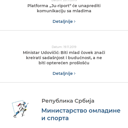
Datum: 20.11.2019
Platforma „Ju-riport“ će unaprediti
komunikaciju sa mladima
Detaljnije
Datum: 19.11.2019
Ministar Udovičić: Biti mlad čovek znači
kreirati sadašnjost i budućnost, a ne
biti opterećen prošlošću
Detaljnije