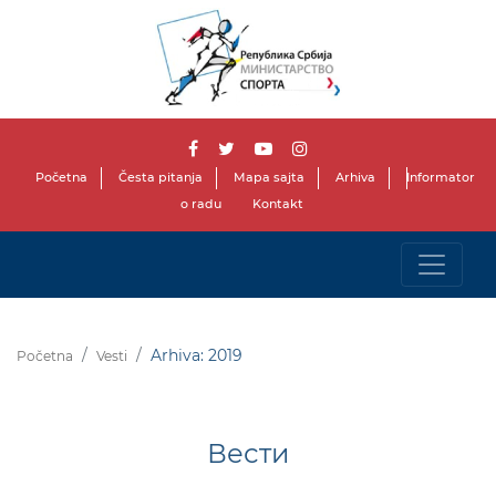
Početna
Česta pitanja
Mapa sajta
Arhiva
Informator
o radu
Kontakt
Arhiva: 2019
Početna
Vesti
Вести