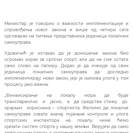
Министар је говорио о важности имплементације и
спровођења новог закона и више од четири сата
одговарао на питања представника јединица локалних
самоуправа.
Удовичић је истакао да је доношење закона био
огроман корак за српски спорт, али да не сме остати
само слово на папиру. Додао је да очекује од свих
јединица локалних самоуправа да доследно
имплементирају нови закон, јер је њихова улога у том
процесу јако важна.
„Финансирање на локалу мора да буде
транспарентно и јасно, а да средства стижу до
крајњих корисника – спортиста. Желимо да локалне
самоуправе схвате значај појачане контроле и улоге
спортских инспектора на локалу, чиме ћемо
ојачати систем спорта у нашој земљи. Верујем да само
заједничким радом и имплементацијом закона можемо