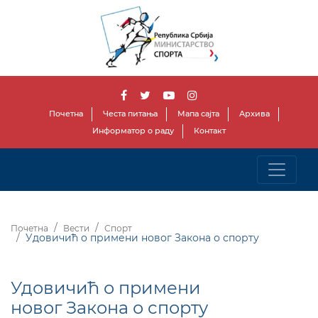
Почетна
Честа питања
Мапа сајта
Архива
Информатор о раду
Контакт
Почетна
Вести
Спорт
Удовичић о примени новог Закона о спорту
Удовичић о примени
новог Закона о спорту