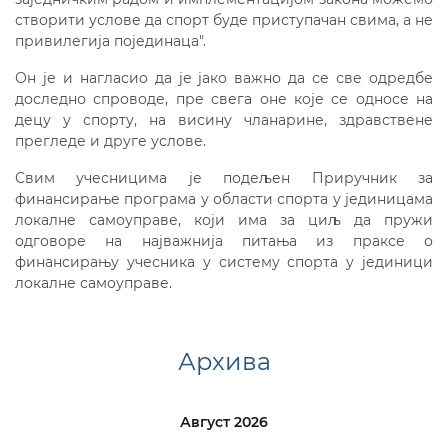
створити услове да спорт буде приступачан свима, a не
привилегија појединаца".
Он је и нагласио да је јако важно да се све одредбе
доследно спроводе, пре свега оне које се односе на
децу у спорту, на висину чланарине, здравствене
прегледе и друге услове.
Свим учесницима је подељен Приручник за
финансирање програма у области спорта у јединицама
локалне самоуправе, који има за циљ да пружи
одговоре на најважнија питања из праксе о
финансирању учесника у систему спорта у јединици
локалне самоуправе.
Архива
Август 2026