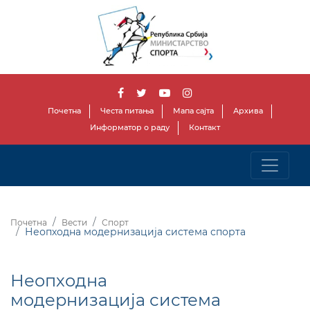
Почетна
Честа питања
Мапа сајта
Архива
Информатор о раду
Контакт
Почетна
Вести
Спорт
Неопходна модернизација система спорта
Неопходна
модернизација система