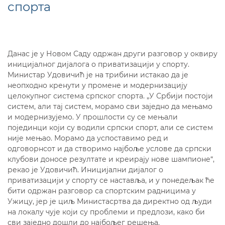
спорта
Данас је у Новом Саду одржан други разговор у оквиру
иницијалног дијалога о приватизацији у спорту.
Министар Удовичић је на трибини истакао да је
неопходно кренути у промене и модернизацију
целокупног система српског спорта. „У Србији постоји
систем, али тај систем, морамо сви заједно да мењамо
и модернизујемо. У прошлости су се мењали
појединци који су водили српски спорт, али се систем
није мењао. Морамо да успоставимо ред и
одговорнсот и да створимо најбоље услове да српски
клубови доносе резултате и креирају нове шампионе“,
рекао је Удовичић. Иницијални дијалог о
приватизацији у спорту се наставља, и у понедељак ће
бити одржан разговор са спортским радницима у
Ужицу, јер је циљ Министасртва да директно од људи
на локалу чује који су проблеми и предлози, како би
сви заједно дошли до најбољег решења.