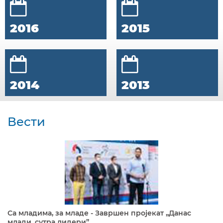
2016
2015
2014
2013
Вести
Са младима, за младе - Завршен пројекат „Данас
млади, сутра лидери”