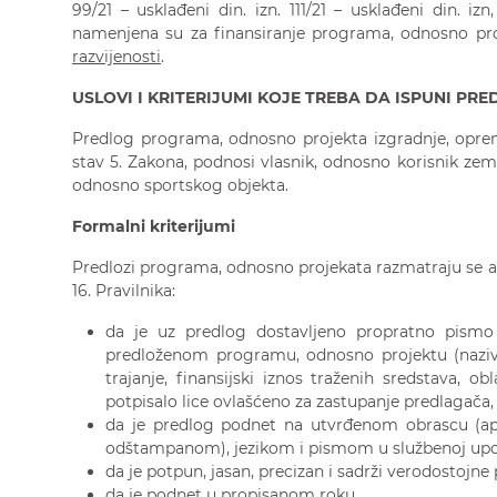
99/21 – usklađeni din. izn. 111/21 – usklađeni din. izn,
namenjena su za finansiranje programa, odnosno pr
razvijenosti
.
USLOVI I KRITERIJUMI KOJE TREBA DA ISPUNI PR
Predlog programa, odnosno projekta izgradnje, oprem
stav 5. Zakona, podnosi vlasnik, odnosno korisnik zemlj
odnosno sportskog objekta.
Formalni kriterijumi
Predlozi programa, odnosno projekata razmatraju se ako
16. Pravilnika:
da je uz predlog dostavljeno propratno pism
predloženom programu, odnosno projektu (naziv
trajanje, finansijski iznos traženih sredstava, ob
potpisalo lice ovlašćeno za zastupanje predlagač
da je predlog podnet na utvrđenom obrascu (ap
odštampanom), jezikom i pismom u službenoj upo
da je potpun, jasan, precizan i sadrži verodostojne
da je podnet u propisanom roku.