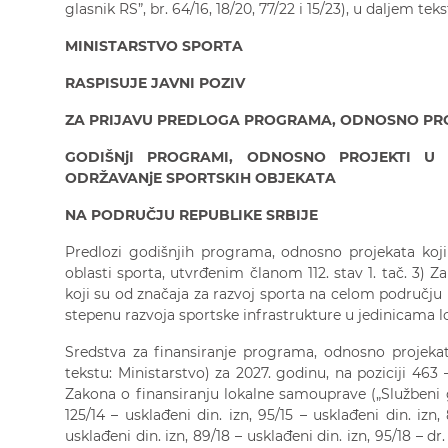
glasnik RS”, br. 64/16, 18/20, 77/22 i 15/23), u daljem teks
MINISTARSTVO SPORTA
RASPISUJE JAVNI POZIV
ZA PRIJAVU PREDLOGA PROGRAMA
,
ODNOSNO PR
GODIŠNjI
PROGRAM
I,
ODNOSNO PROJEKT
I
U 
ODRŽAVANjE SPORTSKIH OBJEKATA
NA PODRUČJU REPUBLIKE SRBIJE
Predlozi godišnjih programa, odnosno projekata koj
oblasti sporta, utvrđenim članom 112. stav 1. tač. 3) 
koji su od značaja za razvoj sporta na celom području 
stepenu razvoja sportske infrastrukture u jedinicama 
Sredstva za finansiranje programa, odnosno projekat
tekstu: Ministarstvo) za 2027. godinu, na poziciji 463
Zakona o finansiranju lokalne samouprave („Službeni glas
125/14 – usklađeni din. izn, 95/15 – usklađeni din. izn, 
usklađeni din. izn, 89/18 – usklađeni din. izn, 95/18 – dr