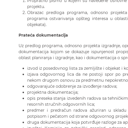
Propratno pismo u kojem su navedene osnovne 
projektu.
Obrazac predloga programa, odnosno projekta 
programa ostvarivanja opšteg interesa u oblasti
objekata).
Prateća dokumentacija
Uz predlog programa, odnosno projekta izgradnje, opr
dokumentacija kojom se dokazuje ispunjenost propis
oblast planiranja i izgradnje, kao i dokumentacija o s
izvod iz posedovnog lista za zemljište i objekat i ko
izjava odgovornog lica da ne postoji spor po p
nekom drugom osnovu za predmetnu nepokretnos
odgovarajuće odobrenje za izvođenje radova;
projektna dokumentacija;
opis preseka stanja izvedenih radova sa tehničkim 
resornih stručnih odgovornih lica;
predmer i predračun radova ažuriran u skladu
potpisom i pečatom od strane odgovornog projek
druga dokumentacija koja potvrđuje razloge za apl