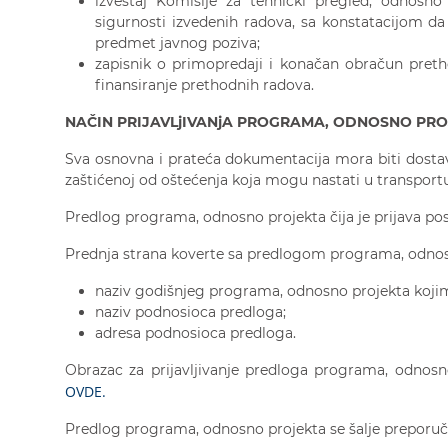
izveštaj Komisije za tehnički pregled, odnosno
sigurnosti izvedenih radova, sa konstatacijom da
predmet javnog poziva;
zapisnik o primopredaji i konačan obračun preth
finansiranje prethodnih radova.
NAČIN PRIJAVLjIVANjA PROGRAMA,
ODNOSNO
PRO
Sva osnovna i prateća dokumentacija mora biti dostav
zaštićenoj od oštećenja koja mogu nastati u transport
Predlog programa, odnosno projekta čija je prijava posla
Prednja strana koverte sa predlogom programa, odnos
naziv godišnjeg programa, odnosno projekta kojim s
naziv podnosioca predloga;
adresa podnosioca predloga.
Obrazac za prijavljivanje predloga programa, odnosn
OVDE.
Predlog programa, odnosno projekta se šalje preporuče