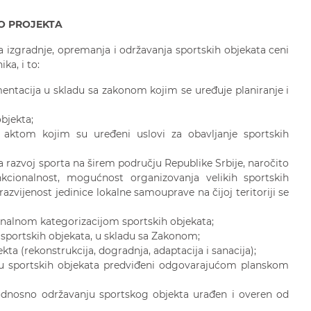
O PROJEKTA
izgradnje, opremanja i održavanja sportskih objekata ceni
ka, i to:
entacija u skladu sa zakonom kojim se uređuje planiranje i
bjekta;
e aktom kojim su uređeni uslovi za obavljanje sportskih
 za razvoj sporta na širem području Republike Srbije, naročito
kcionalnost, mogućnost organizovanja velikih sportskih
razvijenost jedinice lokalne samouprave na čijoj teritoriji se
ionalnom kategorizacijom sportskih objekata;
 sportskih objekata, u skladu sa Zakonom;
kta (rekonstrukcija, dogradnja, adaptacija i sanacija);
nju sportskih objekata predviđeni odgovarajućom planskom
 odnosno održavanju sportskog objekta urađen i overen od