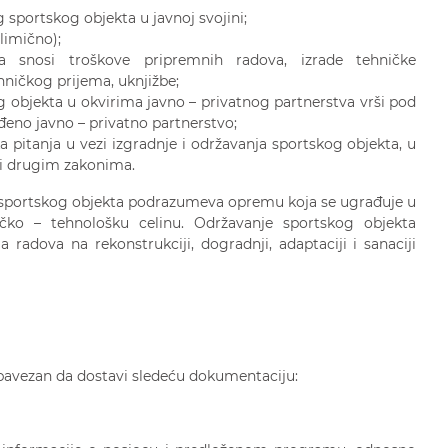
 sportskog objekta u javnoj svojini;
elimično);
a snosi troškove pripremnih radova, izrade tehničke
ničkog prijema, uknjižbe;
g objekta u okvirima javno – privatnog partnerstva vrši pod
eno javno – privatno partnerstvo;
 pitanja u vezi izgradnje i održavanja sportskog objekta, u
 i drugim zakonima.
 sportskog objekta podrazumeva opremu koja se ugrađuje u
ičko – tehnološku celinu. Održavanje sportskog objekta
radova na rekonstrukciji, dogradnji, adaptaciji i sanaciji
bavezan da dostavi sledeću dokumentaciju: