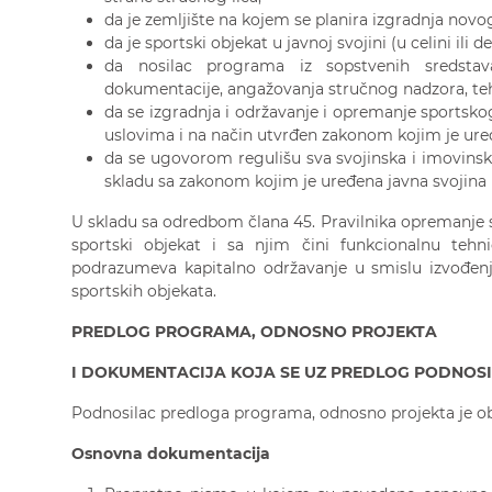
da je zemljište na kojem se planira izgradnja novog
da je sportski objekat u javnoj svojini (u celini ili d
da nosilac programa iz sopstvenih sredstav
dokumentacije, angažovanja stručnog nadzora, teh
da se izgradnja i održavanje i opremanje sportsko
uslovima i na način utvrđen zakonom kojim je uređ
da se ugovorom regulišu sva svojinska i imovinska
skladu sa zakonom kojim je uređena javna svojina
U skladu sa odredbom člana 45. Pravilnika opremanje
sportski objekat i sa njim čini funkcionalnu tehn
podrazumeva kapitalno održavanje u smislu izvođenja 
sportskih objekata.
PREDLOG PROGRAMA, ODNOSNO PROJEKTA
I DOKUMENTACIJA KOJA SE UZ PREDLOG PODNOSI
Podnosilac predloga programa, odnosno projekta je o
O
snovna
dokumentacija