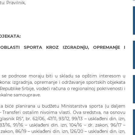
tu: Pravilnik,
OJEKA
TA:
OBLASTI SPORTA KROZ IZGRADNjU, OPREMANjE I
i se podnose moraju biti u skladu sa opštim interesom u
Zakona: izgradnja, opremanje i održavanje sportskih objekata
Republike Srbije, vodeći računa o regionalnoj pokrivenosti i
lokalne samouprave.
a biće planirana u budžetu Ministarstva sporta (u daljem
 – Transferi ostalim nivoima vlasti. Ova sredstva, na osnovu
nik RS”, br. 62/06, 47/11, 93/12, 99/13 – usklađeni din. izn,
83/16, 91/16 – usklađeni din. izn, 104/16 – dr. zakon, 96/17 –
. zakon, 86/19 – usklađeni din. izn, 126/20 – usklađeni din. izn,