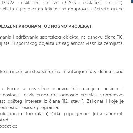
 124/22 – usklađeni din. izn. i 97/23 – usklađeni din. izn.),
ojekata u jedinicama lokalne samouprave
iz četvrte grupe
EDLOŽENI PROGRAM,
ODNOSNO PROJEKAT
anja i održavanja sportskog objekta, na osnovu člana 116.
išta ili sportskog objekta uz saglasnost vlasnika zemljišta,
 su ispunjeni sledeći formalni kriterijumi utvrđeni u članu
o u kome su navedene osnovne informacije o nosiocu i
 nosioca i naziv programa, odnosno projekta, vremensko
last opšteg interesa iz člana 112. stav 1. Zakona) i koje je
a, odnosno nosioca programa;
likacionom formularu), čitko popunjenom (otkucanom ili
trebi;
 podatke;