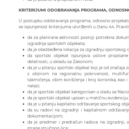
KRITERIJUMI ODOBRAVANjA PROGRAMA, ODNOSN
U postupku odobravanja programa, odnosno projekata 
se ispunjenost kriterijuma utvrđenih u članu 44. Pravilni
da za planirane aktivnosti postoji potrebna dokum
izgradnja sportskih objekata;
da je obezbeđena lokacija za izgradnju sportskog o
da sportski objekat ispunjava uslove propisan
delatnosti, u skladu sa Zakonom;
da je u pitanju sportski objekat koji je od značaja
s obzirom na regionalnu pokrivenost, multifun
takmičenja, obim korišćenja i broj korisnika, kao i 
nalazi;
da je sportski objekat kategorisan u sladu sa Nac
da je sportski objekat upisan u matičnu evidenciju
da je u pitanju kapitalno održavanje sportskog obje
da su radovi na izgradnji i kapitalnom održava
dokumentacijom;
da je predmer i predračun radova na izgradnji,
strane stručnog lica;