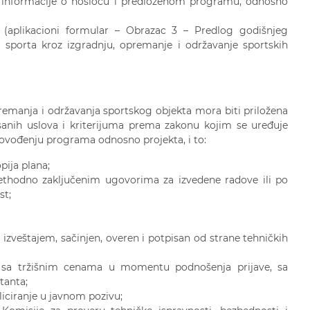
informacije o nosiocu i predloženom programu, odnosno
(aplikacioni formular – Obrazac 3 – Predlog godišnjeg
 sporta kroz izgradnju, opremanje i održavanje sportskih
emanja i održavanja sportskog objekta mora biti priložena
anih uslova i kriterijuma prema zakonu kojim se uređuje
provođenju programa odnosno projekta, i to:
pija plana;
rethodno zaključenim ugovorima za izvedene radove ili po
t;
izveštajem, sačinjen, overen i potpisan od strane tehničkih
 sa tržišnim cenama u momentu podnošenja prijave, sa
tanta;
iciranje u javnom pozivu;