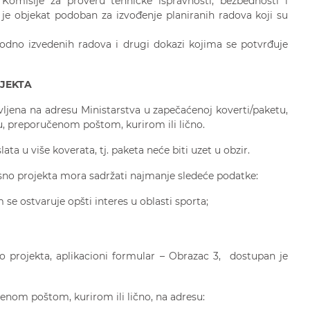
 Komisije za proveru tehničke ispravnosti, bezbednosti i
 je objekat podoban za izvođenje planiranih radova koji su
odno izvedenih radova i drugi dokazi kojima se potvrđuje
JEKTA
ljena na adresu Ministarstva u zapečaćenoj koverti/paketu,
u, preporučenom poštom, kurirom ili lično.
ta u više koverata, tj. paketa neće biti uzet u obzir.
no projekta mora sadržati najmanje sledeće podatke:
e ostvaruje opšti interes u oblasti sporta;
o projekta, aplikacioni formular – Obrazac 3, dostupan je
nom poštom, kurirom ili lično, na adresu: