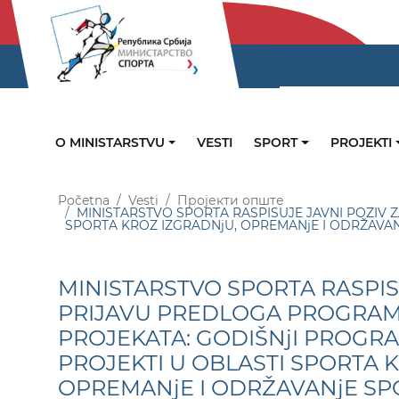
O MINISTARSTVU
VESTI
SPORT
PROJEKTI
Početna
Vesti
Пројекти опште
MINISTARSTVO SPORTA RASPISUJE JAVNI POZIV
SPORTA KROZ IZGRADNjU, OPREMANjE I ODRŽAVA
MINISTARSTVO SPORTA RASPIS
PRIJAVU PREDLOGA PROGRA
PROJEKATA: GODIŠNjI PROGR
PROJEKTI U OBLASTI SPORTA 
OPREMANjE I ODRŽAVANjE SP