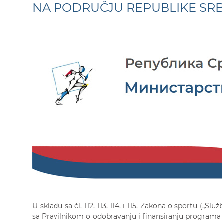
NA PODRUČJU REPUBLIKE SRB
U skladu sa čl. 112, 113, 114. i 115. Zakona o sportu („Sl
sa Pravilnikom o odobravanju i finansiranju programa k