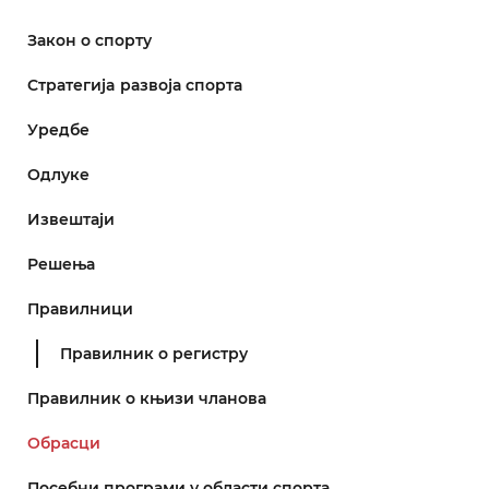
Закон о спорту
Стратегијa развоја спорта
Уредбе
Одлуке
Извештаји
Решења
Правилници
Правилник о регистру
Правилник о књизи чланова
Обрасци
Посебни програми у области спорта