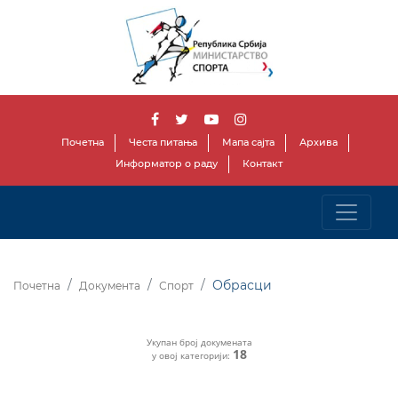
Почетна
Честа питања
Мапа сајта
Архива
Информатор о раду
Контакт
Обрасци
Почетна
Документа
Спорт
Укупан број докумената
18
у овој категорији: