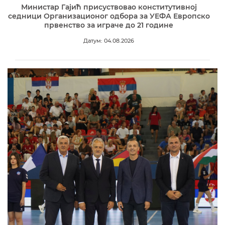
Министар Гајић присуствовао конститутивној
седници Организационог одбора за УЕФА Европско
првенство за играче до 21 године
Датум: 04.08.2026